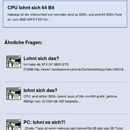
CPU lohnt sich 64 Bit
hallowas ist der unterschied von normalen amd xp 3200+ und amd 64 3200+?und
ev. zum AMD 64FX FX51?si...
Ähnliche Fragen:
Lohnt sich das?
Ich habe die XFX GF 8800 GTS
512MB.http://www1.hardwareversand.de/3/articledetail.jsp?aid=19431&...
lohnt sich das?
CPU: amd athlon 3200+ board: asus a7n8x-vm/400 grafik: geforce
6800gx ram: 2x1024 ddr 400 festplatte...
PC: lohnt es sich?!
;Dhallo ^^was ist eurer meinung nach besserfifa 08 oder pes 08 ?!und,