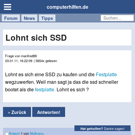
computerhilfen.de
Forum
Handy
Windows
Mac
News
Tipps
/
Tablet
Lohnt sich SSD
Frage von manfred89
03.01.11, 16:22:09
| 5654x gelesen
Lohnt es sich eine SSD zu kaufen und die
Festplatte
wegzuwerfen. Weil man sagt ja das die ssd schneller
bootet als die
festplatte.
Lohnt es sich ?
« Zurück
Antworten!
Danke sagen!
Hat geholfen?
Antwort
1 von
Mullmanu