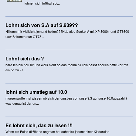
lohnen sich fußball spi...
Lohnt sich von S.A auf S.939??
Hi kann mir vielleicht jemand helfen???Hab also Sockel A mit XP 3000+ und GT6600
usw Bekomm nun GT78...
Lohnt sich das ?
hallo Ich bin neu hir und weiß nicht ob das thema hir rein passt aberich hatte vor mir
ein pc zu ka...
lohnt sich umstieg auf 10.0
morgenwollte mal wissen ob sich der umstieg von suse 9.3 auf suse 10.0auszahlt?
was genau ist der un...
Es lohnt sich, das zu lesen !!!
Wenn ein Feind dirBöses angetan hat,schenke jedemseiner Kindereine