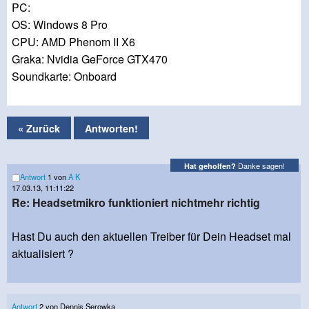
PC:
OS: Windows 8 Pro
CPU: AMD Phenom II X6
Graka: Nvidia GeForce GTX470
Soundkarte: Onboard
« Zurück
Antworten!
Danke sagen!
Hat geholfen?
Antwort
1 von
A K
17.03.13, 11:11:22
Re: Headsetmikro funktioniert nichtmehr richtig
Hast Du auch den aktuellen Treiber für Dein Headset mal
aktualisiert ?
Antwort
2 von Dennis Serowka