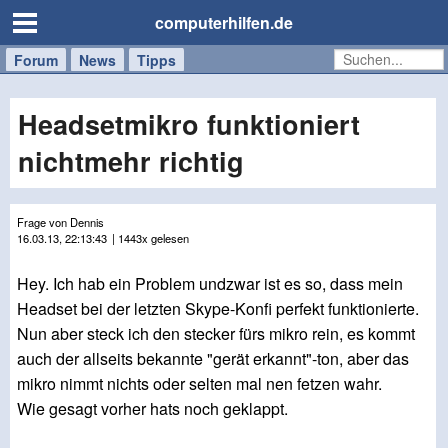
computerhilfen.de
Forum
Handy
Windows
Mac
News
Tipps
/
Tablet
Headsetmikro funktioniert
nichtmehr richtig
Frage von Dennis
16.03.13, 22:13:43
| 1443x gelesen
Hey. Ich hab ein Problem undzwar ist es so, dass mein
Headset bei der letzten Skype-Konfi perfekt funktionierte.
Nun aber steck ich den stecker fürs mikro rein, es kommt
auch der allseits bekannte "gerät erkannt"-ton, aber das
mikro nimmt nichts oder selten mal nen fetzen wahr.
Wie gesagt vorher hats noch geklappt.