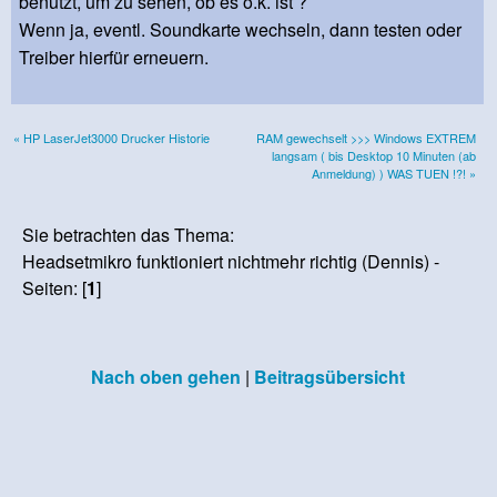
benutzt, um zu sehen, ob es o.k. ist ?
Wenn ja, eventl. Soundkarte wechseln, dann testen oder
Treiber hierfür erneuern.
« HP LaserJet3000 Drucker Historie
RAM gewechselt >>> Windows EXTREM
langsam ( bis Desktop 10 Minuten (ab
Anmeldung) ) WAS TUEN !?! »
Sie betrachten das Thema:
Headsetmikro funktioniert nichtmehr richtig (Dennis) -
Seiten: [
1
]
Nach oben gehen
|
Beitragsübersicht