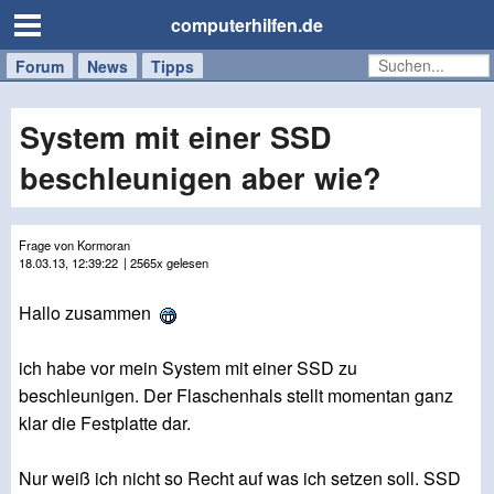
computerhilfen.de
Forum
Handy
Windows
Mac
News
Tipps
/
Tablet
System mit einer SSD
beschleunigen aber wie?
Frage von Kormoran
18.03.13, 12:39:22
| 2565x gelesen
Hallo zusammen
ich habe vor mein System mit einer SSD zu
beschleunigen. Der Flaschenhals stellt momentan ganz
klar die Festplatte dar.
Nur weiß ich nicht so Recht auf was ich setzen soll. SSD