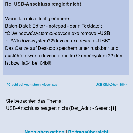
Re: USB-Anschluss reagiert nicht
Wenn ich mich richtig erinnere:
Batch-Datei: Editor - notepad - dann Textdatei:
"C:\Windows\system32\devcon.exe remove =USB
C:\Windows\system32\devcon.exe rescan =USB"
Das Ganze auf Desktop speichern unter "usb.bat" und
ausführen, wenn devcon denn im Ordner system 32 drin
ist bzw. ia64 bei 64bit!
« PC geht bei Hochfahren wieder aus
USB Stick,Xbox 360 »
Sie betrachten das Thema:
USB-Anschluss reagiert nicht (Der_Adri) - Seiten: [
1
]
Nach oben gehen
|
Beitragsübersicht