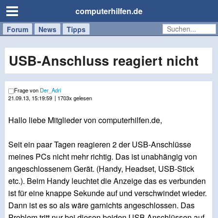
computerhilfen.de
Forum
Handy
Windows
Mac
News
Tipps
/
Tablet
USB-Anschluss reagiert nicht
Frage von
Der_Adri
21.09.13, 15:19:59
| 1703x gelesen
Hallo liebe Mitglieder von computerhilfen.de,
Seit ein paar Tagen reagieren 2 der USB-Anschlüsse
meines PCs nicht mehr richtig. Das ist unabhängig von
angeschlossenem Gerät. (Handy, Headset, USB-Stick
etc.). Beim Handy leuchtet die Anzeige das es verbunden
ist für eine knappe Sekunde auf und verschwindet wieder.
Dann ist es so als wäre garnichts angeschlossen. Das
Problem tritt nur bei diesen beiden USB Anschlüssen auf