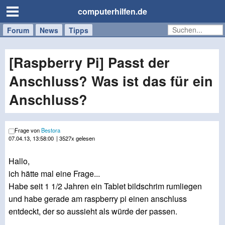
computerhilfen.de
Forum
Handy
Windows
Mac
News
Tipps
/
Tablet
[Raspberry Pi] Passt der
Anschluss? Was ist das für ein
Anschluss?
Frage von
Bestora
07.04.13, 13:58:00
| 3527x gelesen
Hallo,
ich hätte mal eine Frage...
Habe seit 1 1/2 Jahren ein Tablet bildschrim rumliegen
und habe gerade am raspberry pi einen anschluss
entdeckt, der so aussieht als würde der passen.