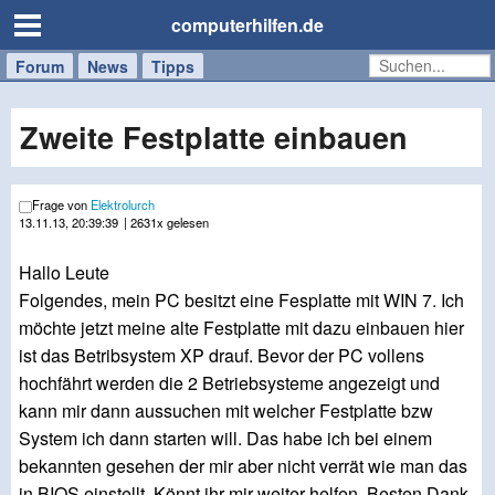
computerhilfen.de
Forum
Handy
Windows
Mac
News
Tipps
/
Tablet
Zweite Festplatte einbauen
Frage von
Elektrolurch
13.11.13, 20:39:39
| 2631x gelesen
Hallo Leute
Folgendes, mein PC besitzt eine Fesplatte mit WIN 7. Ich
möchte jetzt meine alte Festplatte mit dazu einbauen hier
ist das Betribsystem XP drauf. Bevor der PC vollens
hochfährt werden die 2 Betriebsysteme angezeigt und
kann mir dann aussuchen mit welcher Festplatte bzw
System ich dann starten will. Das habe ich bei einem
bekannten gesehen der mir aber nicht verrät wie man das
in BIOS einstellt. Könnt ihr mir weiter helfen. Besten Dank