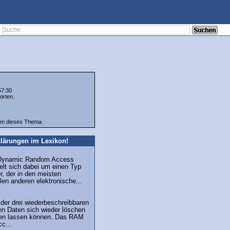
57:30
orten.
ten dieses Thema.
lärungen im Lexikon!
"Dynamic Random Access
lt sich dabei um einen Typ
r, der in den meisten
en anderen elektronische...
der drei wiederbeschreibbaren
n Daten sich wieder löschen
ben lassen können. Das RAM
cc...