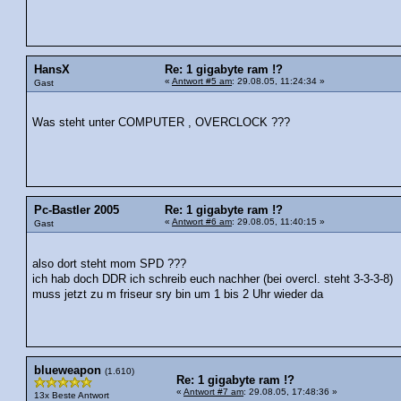
HansX
Re: 1 gigabyte ram !?
«
Antwort #5 am
: 29.08.05, 11:24:34 »
Gast
Was steht unter COMPUTER , OVERCLOCK ???
Pc-Bastler 2005
Re: 1 gigabyte ram !?
«
Antwort #6 am
: 29.08.05, 11:40:15 »
Gast
also dort steht mom SPD ???
ich hab doch DDR ich schreib euch nachher (bei overcl. steht 3-3-3-8)
muss jetzt zu m friseur sry bin um 1 bis 2 Uhr wieder da
blueweapon
(1.610)
Re: 1 gigabyte ram !?
«
Antwort #7 am
: 29.08.05, 17:48:36 »
13x Beste Antwort