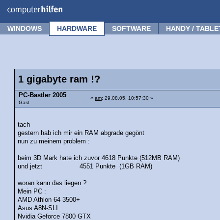
Forum
Tipps
News
Frage stellen
WINDOWS
HARDWARE
SOFTWARE
HANDY / TABLE
1 gigabyte ram !?
PC-Bastler 2005
«
am
: 29.08.05, 10:57:30 »
Gast
tach
gestern hab ich mir ein RAM abgrade gegönt
nun zu meinem problem :
beim 3D Mark hate ich zuvor 4618 Punkte (512MB RAM)
und jetzt 4551 Punkte (1GB RAM)
woran kann das liegen ?
Mein PC :
AMD Athlon 64 3500+
Asus A8N-SLI
Nvidia Geforce 7800 GTX