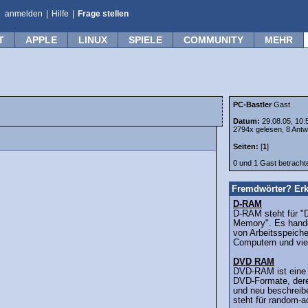
anmelden
|
Hilfe
|
Frage stellen
T
APPLE
LINUX
SPIELE
COMMUNITY
MEHR
PC-Bastler
Gast
Datum:
29.08.05, 10:
2794x gelesen, 8 Antw
Seiten:
[
1
]
0 und 1 Gast betrach
Fremdwörter? Erk
D-RAM
D-RAM steht für 
Memory". Es hande
von Arbeitsspeiche
Computern und viel
DVD RAM
DVD-RAM ist eine 
DVD-Formate, dere
und neu beschrei
steht für random-a