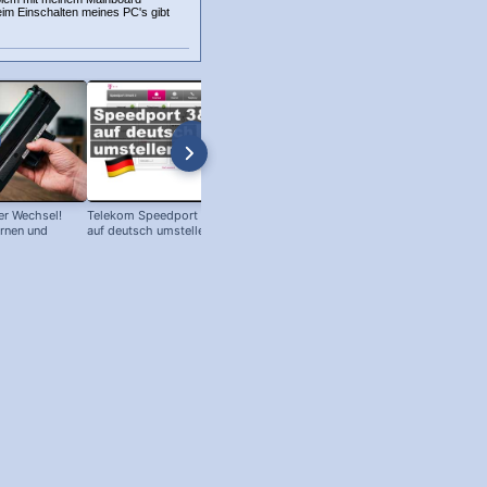
m Einschalten meines PC's gibt
r Wechsel!
Telekom Speedport Router: Sprache
PC an Notebook Bildschirm
ernen und
auf deutsch umstellen!
anschließen - so geht's!