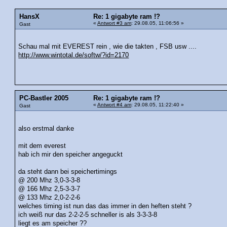
HansX
Re: 1 gigabyte ram !?
«
Antwort #3 am
: 29.08.05, 11:06:56 »
Gast
Schau mal mit EVEREST rein , wie die takten , FSB usw ....
http://www.wintotal.de/softw/?id=2170
PC-Bastler 2005
Re: 1 gigabyte ram !?
«
Antwort #4 am
: 29.08.05, 11:22:40 »
Gast
also erstmal danke
mit dem everest
hab ich mir den speicher angeguckt
da steht dann bei speichertimings
@ 200 Mhz 3,0-3-3-8
@ 166 Mhz 2,5-3-3-7
@ 133 Mhz 2,0-2-2-6
welches timing ist nun das das immer in den heften steht ?
ich weiß nur das 2-2-2-5 schneller is als 3-3-3-8
liegt es am speicher ??