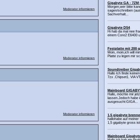
Gigabyte GA - 7ZM 
Morgen,wer bitte kan
Moderator informieren
sagen/schreiben (aus
Sachverhalt...
Gigabyte DS4
Hi hab da mal nee fra
einem Core2 E6400 un
Festplatte mit 200 
Moin, moin,ich will 
Platte zu legen mir sc
Moderator informieren
Soundtreiber Giga
Hallo Ich finde keine
7zx .Chipset1. VIA V
Mainboard GIGABY
Hallo, möchte mir je
lassen.Jedoch habe i
ausgesucht:GIGA...
Moderator informieren
1,5 gigabyte brenn
hallohabe auf meiner 
1,5 gigabyte gross ist
Mainboard Gigaby
Hallo,ich hab ein Pr