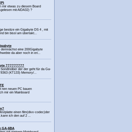
(P)
n mir etwas zu diesem Board
gelesen mit AIDA32) ?
ge besitze ein Gigabyte DS 4 , mit
d bin bissl am übertakt...
gigabyte
mir demnächst eine 200Gigabyte
hwebte da aber noch in eri...
byte ?????????
n Sondtreiber der der geht für da Ga-
T8363 (KT133) Memory/...
TE
tzt nen neuen PC bauen
ch mir ein Mainboard
en?
festplatte einen film(divx-codec)der
.kann ich den auf 2 ...
te GA-6BA
oblem mit meinem Mainboard