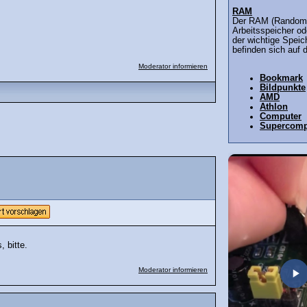
RAM
Der RAM (Random 
Arbeitsspeicher od
der wichtige Speic
befinden sich auf 
Moderator informieren
Bookmark
Bildpunkte
AMD
Athlon
Computer
Supercomp
 bitte.
Moderator informieren