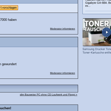
Gigabyte GA-6BA. Bei
es...
 7000 haben
Moderator informieren
Samsung Drucker Tone
Toner-Kartusche entf
ersetzen!
ch gewundert
Moderator informieren
slim Bauweise PC ohne CD Laufwerk und Floppi »
suchen!