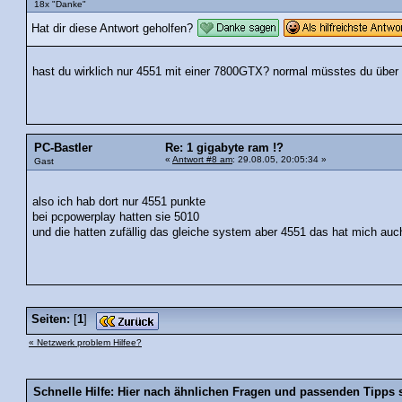
18x "Danke"
Hat dir diese Antwort geholfen?
hast du wirklich nur 4551 mit einer 7800GTX? normal müsstes du über
PC-Bastler
Re: 1 gigabyte ram !?
«
Antwort #8 am
: 29.08.05, 20:05:34 »
Gast
also ich hab dort nur 4551 punkte
bei pcpowerplay hatten sie 5010
und die hatten zufällig das gleiche system aber 4551 das hat mich au
Seiten:
[
1
]
« Netzwerk problem Hilfee?
Schnelle Hilfe: Hier nach ähnlichen Fragen und passenden Tipps 