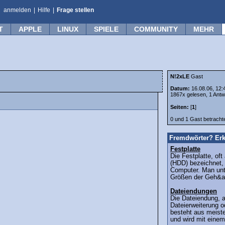
anmelden
|
Hilfe
|
Frage stellen
T
APPLE
LINUX
SPIELE
COMMUNITY
MEHR
N!2xLE
Gast
Datum:
16.08.06, 12:
1867x gelesen, 1 Antw
Seiten:
[
1
]
0 und 1 Gast betrach
Fremdwörter? Erk
Festplatte
Die Festplatte, oft
(HDD) bezeichnet, i
Computer. Man unt
Größen der Geh&a
Dateiendungen
Die Dateiendung, 
Dateierweiterung o
besteht aus meiste
und wird mit einem