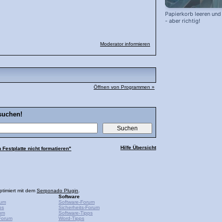
Papierkorb leeren und
- aber richtig!
Moderator informieren
Öffnen von Programmen »
suchen!
Hilfe Übersicht
 Festplatte nicht formatieren"
ptimiert mit dem
Serponado Plugin
.
Software
rum
Software-Forum
ps
Sicherheits-Forum
um
Software-Tipps
Forum
Word-Tipps