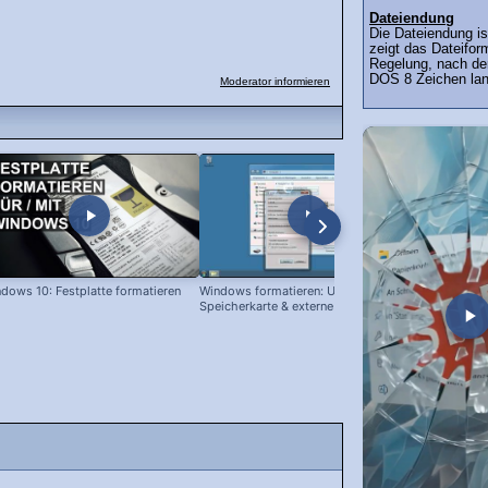
Dateiendung
Die Dateiendung is
zeigt das Dateifor
Regelung, nach de
DOS 8 Zeichen lang
Moderator informieren
dows 10: Festplatte formatieren
Windows formatieren: USB Stick,
Festplatte f
Speicherkarte & externe Festplatte
XP, Vista, 