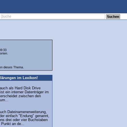
49:33
orten.
ten dieses Thema.
lärungen im Lexikon!
 auch als Hard Disk Drive
st ein interner Datenträger im
erscheidet zwischen den
um...
auch Dateinamenerweiterung,
der einfach "Endung" genannt,
ns drei oder vier Buchstaben
 Punkt an de...