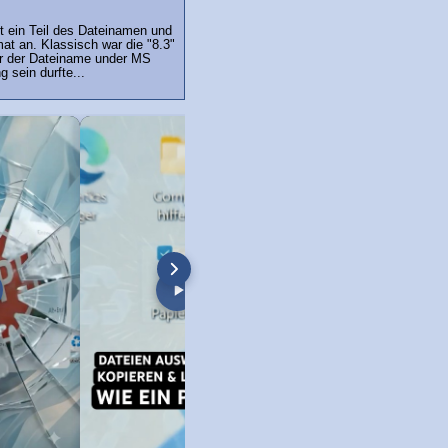
t ein Teil des Dateinamen und
mat an. Klassisch war die "8.3"
r der Dateiname under MS
 sein durfte...
ormatieren & löschen: Win
Windows 7 Festplatte formatieren -
Windows Vista Festpl
Windows 7
Video-Anleitung!