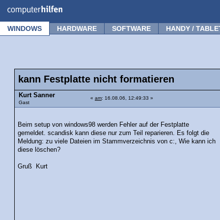
Forum
Tipps
News
Frage stellen
WINDOWS
HARDWARE
SOFTWARE
HANDY / TABLE
kann Festplatte nicht formatieren
Kurt Sanner
«
am
: 16.08.06, 12:49:33 »
Gast
Beim setup von windows98 werden Fehler auf der Festplatte
gemeldet. scandisk kann diese nur zum Teil reparieren. Es folgt die
Meldung: zu viele Dateien im Stammverzeichnis von c:, Wie kann ich
diese löschen?
Gruß Kurt