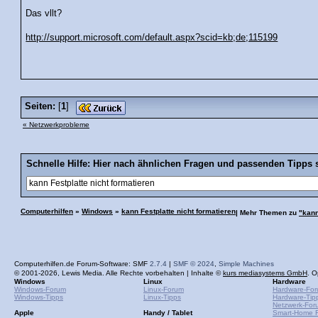
Das vllt?
http://support.microsoft.com/default.aspx?scid=kb;de;115199
Seiten:
[
1
]
« Netzwerkprobleme
Schnelle Hilfe: Hier nach ähnlichen Fragen und passenden Tipps 
Computerhilfen
»
Windows
»
kann Festplatte nicht formatieren
| Mehr Themen zu
"kann
Computerhilfen.de Forum-Software: SMF
2.7.4
|
SMF © 2024
,
Simple Machines
© 2001-2026, Lewis Media. Alle Rechte vorbehalten | Inhalte ©
kurs mediasystems GmbH
. O
Windows
Linux
Hardware
Windows-Forum
Linux-Forum
Hardware-Fo
Windows-Tipps
Linux-Tipps
Hardware-Tip
Netzwerk-For
Apple
Handy / Tablet
Smart-Home 