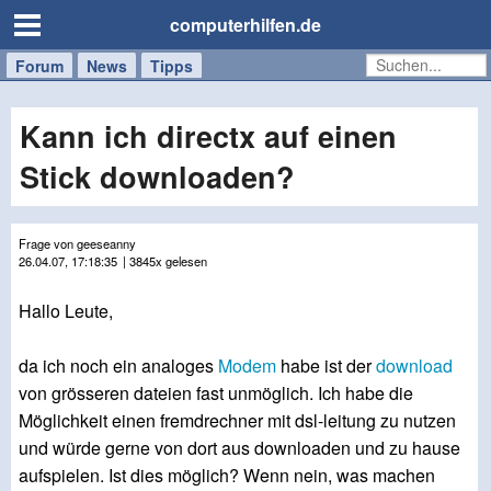
computerhilfen.de
Forum
Handy
Windows
Mac
News
Tipps
/
Tablet
Kann ich directx auf einen
Stick downloaden?
Frage von geeseanny
26.04.07, 17:18:35
| 3845x gelesen
Hallo Leute,
da ich noch ein analoges
Modem
habe ist der
download
von grösseren dateien fast unmöglich. Ich habe die
Möglichkeit einen fremdrechner mit dsl-leitung zu nutzen
und würde gerne von dort aus downloaden und zu hause
aufspielen. Ist dies möglich? Wenn nein, was machen