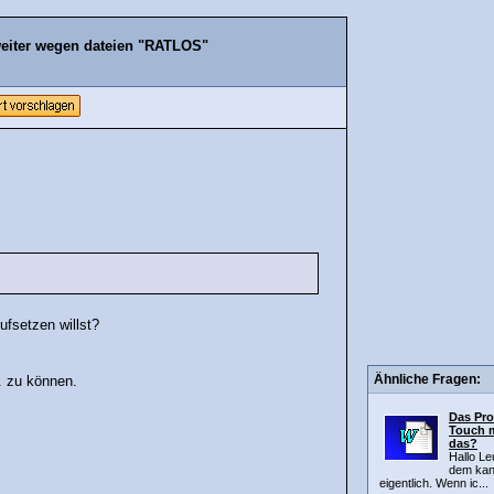
weiter wegen dateien "RATLOS"
fsetzen willst?
Ähnliche Fragen:
. zu können.
Das Pro
Touch m
das?
Hallo Le
dem kann
eigentlich. Wenn ic...