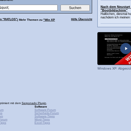
Nach dem Neustart
"Bootbildschirm"
Hallöchen, diesmal ha
nachdem ich meinen P
ien "RATLOS"
Hilfe Übersicht
| Mehr Themen zu
"Win XP
Windows XP: Abgesic
ptimiert mit dem
Serponado Plugin
.
Software
rum
Software-Forum
ps
Sicherheits-Forum
um
Software-Tipps
Forum
Word-Tipps
ipps
Excel-Tipps