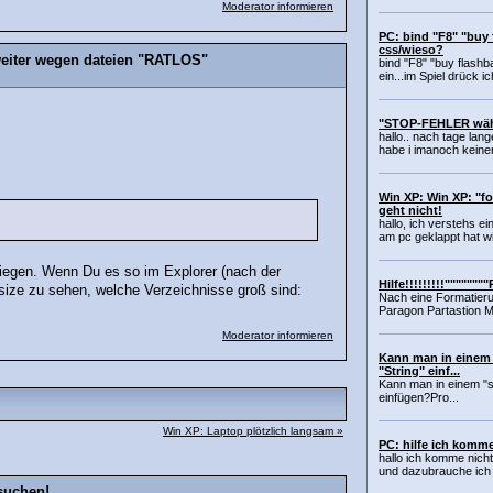
Moderator informieren
PC: bind "F8" "buy
css/wieso?
weiter wegen dateien "RATLOS"
bind "F8" "buy flashb
ein...im Spiel drück ic
"STOP-FEHLER währ
hallo.. nach tage lan
habe i imanoch keinen
Win XP: Win XP: "f
geht nicht!
hallo, ich verstehs e
am pc geklappt hat wil
liegen. Wenn Du es so im Explorer (nach der
Hilfe!!!!!!!!!""""""
size zu sehen, welche Verzeichnisse groß sind:
Nach eine Formatieru
Paragon Partastion Ma
Moderator informieren
Kann man in einem 
"String" einf...
Kann man in einem "sy
einfügen?Pro...
Win XP: Laptop plötzlich langsam »
PC: hilfe ich komme 
hallo ich komme nicht 
und dazubrauche ich 6
suchen!