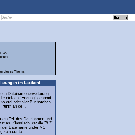
09:45
orten.
ten dieses Thema.
lärungen im Lexikon!
auch Dateinamenerweiterung,
der einfach "Endung" genannt,
ns drei oder vier Buchstaben
 Punkt an de...
t ein Teil des Dateinamen und
mat an. Klassisch war die "8.3"
r der Dateiname under MS
 sein durfte...