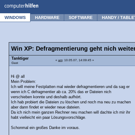
Forum
Tipps
News
Frage stellen
WINDOWS
HARDWARE
SOFTWARE
HANDY / TABLE
Win XP: Defragmentierung geht nich weit
Tanktiger
«
am
: 10.05.07, 14:09:45 »
Gast
Hi @ all
Mein Problem:
Ich will meine Festplatten mal wieder defragmentieren und da sag er
wenn ich C defragmentier ab ca. 20% das er Dateien nich
verschieben konnte und deshalb aufhört.
Ich hab probiert die Dateien zu löschen und noch ma neu zu machen
aber dann findet er wieder neue dateien.
Da ich nich mein ganzen Rechner neu machen will dachte ich mir ihr
habt vielleicht ein paar Lösungsvorschläge.
Schonmal ein großes Danke im voraus.