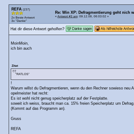
REFA
(157)
Re: Win XP: Defragmentierung geht nich 
«
Antwort #3 am
: 09.12.08, 06:03:02 »
2x Beste Antwort
3x "Danke"
Hat dir diese Antwort geholfen?
MoinMoin,
ich bin auch
Zitat
"RATLOS"
!
Warum willst du Defragmentieren, wenn du den Rechner sowieso neu Au
opelmeister hat recht:
Es ist wohl nicht genug speicherplatz auf der Festplatte.
soweit ich weiss, braucht man ca. 15% freien Speicherplatz um Defrag
(Kommt auf das Programm an).
Gruss
REFA