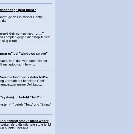
 flashbang" geht nicht?
ang"füge das in meiner Config
h da...
end defragmentierung....."
gen kämpfen gegen die "stop-fehler"
 sieg errun...
ormat c:" bei "windows xp pro"
infach nicht, das was sonst immer
l am laptop nicht funkt...
""Possible boot virus detected"&
ng versuch auf festplatte C mit
nager...ist meine Dell Lapt...
"system();" befehl "Text" und
stem();" befehl "Text" und "String"
bei "riding star 2" nicht weiter
weiter als L die nächste stufe ist M
0 punkte über al d...