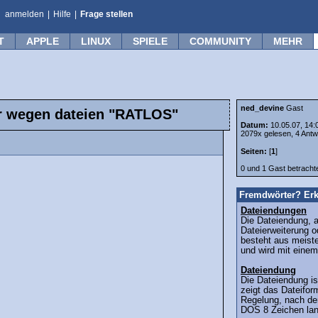
anmelden
|
Hilfe
|
Frage stellen
T
APPLE
LINUX
SPIELE
COMMUNITY
MEHR
ned_devine
Gast
er wegen dateien "RATLOS"
Datum:
10.05.07, 14:
2079x gelesen, 4 Antw
Seiten:
[
1
]
0 und 1 Gast betrach
Fremdwörter? Erk
Dateiendungen
Die Dateiendung, 
Dateierweiterung o
besteht aus meiste
und wird mit einem
Dateiendung
Die Dateiendung is
zeigt das Dateifor
Regelung, nach de
DOS 8 Zeichen lang