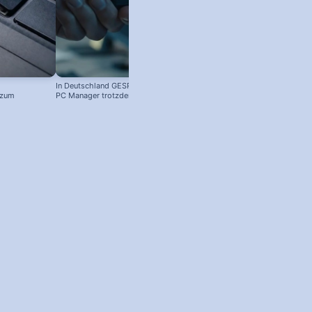
In Deutschland GESPERRT: Microsoft
 zum
PC Manager trotzdem installieren
! #windowstipps