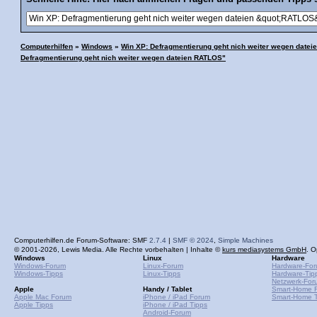
Computerhilfen
»
Windows
»
Win XP: Defragmentierung geht nich weiter wegen date
Defragmentierung geht nich weiter wegen dateien RATLOS"
Computerhilfen.de Forum-Software: SMF
2.7.4
|
SMF © 2024
,
Simple Machines
© 2001-2026, Lewis Media. Alle Rechte vorbehalten | Inhalte ©
kurs mediasystems GmbH
. O
Windows
Linux
Hardware
Windows-Forum
Linux-Forum
Hardware-Fo
Windows-Tipps
Linux-Tipps
Hardware-Tip
Netzwerk-For
Apple
Handy / Tablet
Smart-Home 
Apple Mac Forum
iPhone / iPad Forum
Smart-Home T
Apple Tipps
iPhone / iPad Tipps
Android-Forum