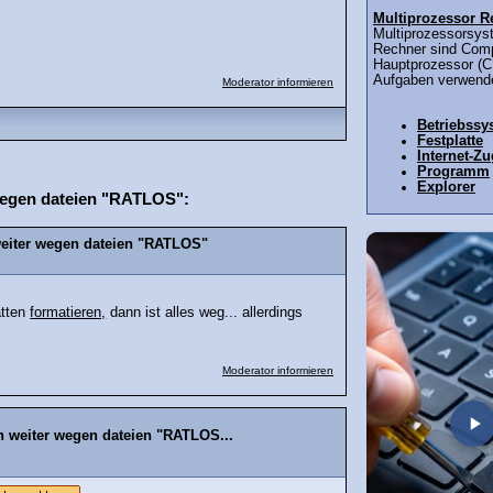
Multiprozessor R
Multiprozessorsys
Rechner sind Comp
Hauptprozessor (C
Aufgaben verwende
Moderator informieren
Betriebssy
Festplatte
Internet-Z
Programm
Explorer
wegen dateien "RATLOS":
weiter wegen dateien "RATLOS"
atten
formatieren,
dann ist alles weg... allerdings
Moderator informieren
h weiter wegen dateien "RATLOS...