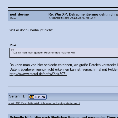
ned_devine
Re: Win XP: Defragmentierung geht nich 
«
Antwort #4 am
: 09.12.08, 07:06:14 »
Gast
Will er doch überhaupt nicht:
Zitat
Da ich nich mein ganzen Rechner neu machen will
Da kann man von hier schlecht erkennen, wo große Dateien versteckt 
Datenträgerbereinigung) nicht erkennen kannst, versuch mal mit Folder
http://www.wintotal.de/softw/?id=3071
Seiten:
[
1
]
« Win XP: Festplatte wird nicht erkannt Laptop startet nicht
Schnelle Hilfe: Hier nach ähnlichen Fragen und passenden Tipps 