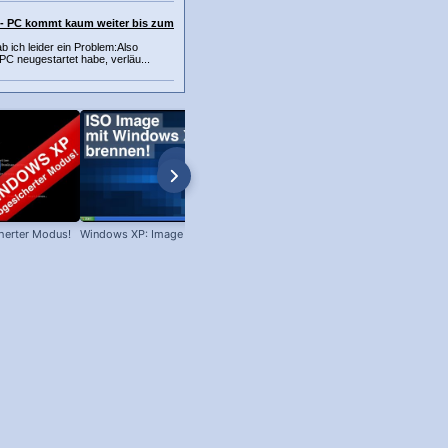
 - PC kommt kaum weiter bis zum
b ich leider ein Problem:Also
C neugestartet habe, verläu...
herter Modus!
Windows XP: Image brennen!
Win XP: Welches Servicepack ist
installiert?