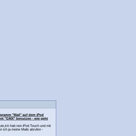
gramm "Mail" auf dem iPod
it "GMX" benutzen - wie geht
ute,ich hab nen iPod Touch und mit
 ich ja meine Mails abrufen -