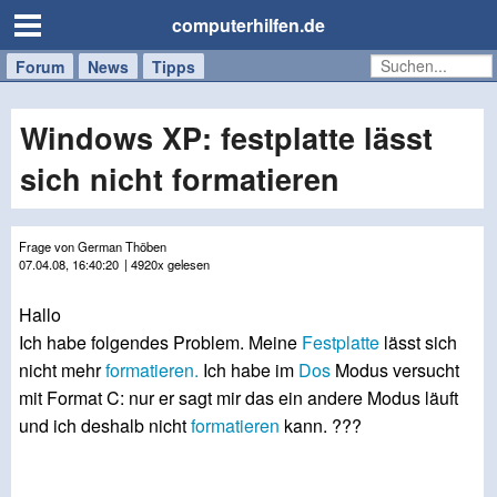
computerhilfen.de
Forum
Handy
Windows
Mac
News
Tipps
/
Tablet
Windows XP: festplatte lässt
sich nicht formatieren
Frage von German Thöben
07.04.08, 16:40:20
| 4920x gelesen
Hallo
Ich habe folgendes Problem. Meine
Festplatte
lässt sich
nicht mehr
formatieren.
Ich habe im
Dos
Modus versucht
mit Format C: nur er sagt mir das ein andere Modus läuft
und ich deshalb nicht
formatieren
kann. ???