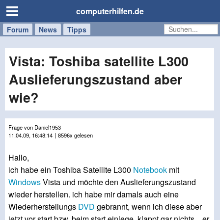
computerhilfen.de
Forum
Handy
Windows
Mac
News
Tipps
/
Tablet
Vista: Toshiba satellite L300
Auslieferungszustand aber
wie?
Frage von Daniel1953
11.04.09, 16:48:14
| 8596x gelesen
Hallo,
ich habe ein Toshiba Satellite L300
Notebook
mit
Windows
Vista und möchte den Auslieferungszustand
wieder herstellen. ich habe mir damals auch eine
Wiederherstellungs
DVD
gebrannt, wenn ich diese aber
jetzt vor start bzw. beim start einlege, klappt gar nichts....er