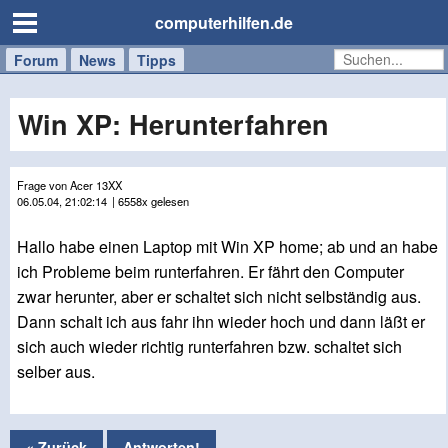
computerhilfen.de
Forum
Handy
Windows
Mac
News
Tipps
/
Tablet
Win XP: Herunterfahren
Frage von Acer 13XX
06.05.04, 21:02:14
| 6558x gelesen
Hallo habe einen Laptop mit Win XP home; ab und an habe
ich Probleme beim runterfahren. Er fährt den Computer
zwar herunter, aber er schaltet sich nicht selbständig aus.
Dann schalt ich aus fahr ihn wieder hoch und dann läßt er
sich auch wieder richtig runterfahren bzw. schaltet sich
selber aus.
« Zurück
Antworten!