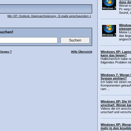
dass de
Woran k
Pc weg i
Sound, a
Win XP: Outlook: Datenarchivierung - E-mails verschwunden »
Window
piepsen
suchen!
Meine L
das lie
angesch
 liegen ?
Hilfe Übersicht
Windows XP: Lapto
kann das liegen?
Hallöchen!Ich habe n
folgendes Problem mi
Windows 7: Woran k
System einfriert?
Ich habe mir einen 
Komponenten gekauft 
ram ...
Windows XP: Die Vi
unscharf. Woran ka
Videos die ich anscha
unscharf und versch
Windows XP: Woran 
mehr in den knudde