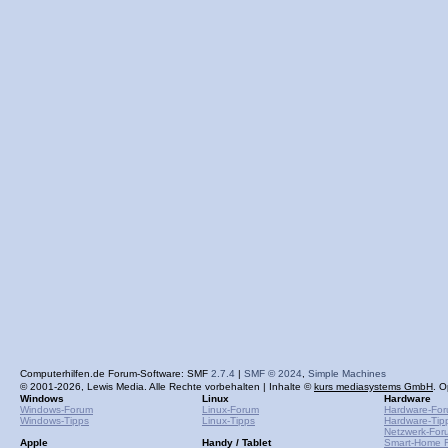
Computerhilfen.de Forum-Software: SMF
2.7.4
|
SMF © 2024
,
Simple Machines
© 2001-2026, Lewis Media. Alle Rechte vorbehalten | Inhalte ©
kurs mediasystems GmbH
. O
Windows
Linux
Hardware
Windows-Forum
Linux-Forum
Hardware-Fo
Windows-Tipps
Linux-Tipps
Hardware-Tip
Netzwerk-For
Apple
Handy / Tablet
Smart-Home 