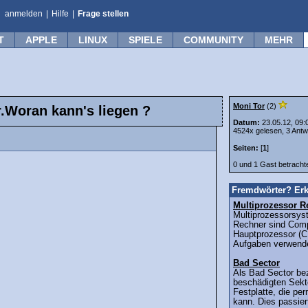
anmelden
|
Hilfe
|
Frage stellen
T
APPLE
LINUX
SPIELE
COMMUNITY
MEHR
Moni Tor
(2)
r.Woran kann's liegen ?
Datum:
23.05.12, 09:
4524x gelesen, 3 Antw
Seiten:
[
1
]
0 und 1 Gast betrach
Fremdwörter? Erk
Multiprozessor R
Multiprozessorsys
Rechner sind Comp
Hauptprozessor (C
Aufgaben verwende
Bad Sector
Als Bad Sector be
beschädigten Sekto
Festplatte, die pe
kann. Dies passier