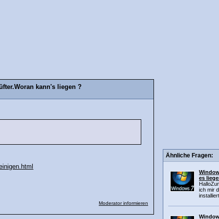
üfter.Woran kann's liegen ?
Ähnliche Fragen:
einigen.html
Windows
es lieg
HalloZu
ich mir
installie
Moderator informieren
Windows