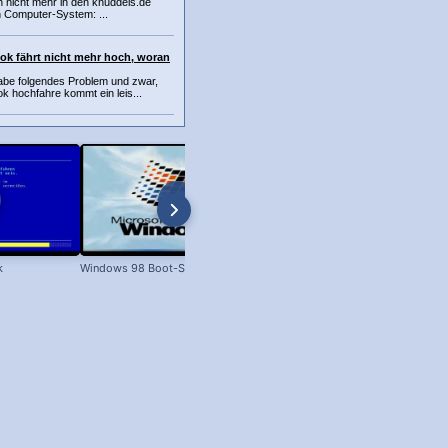
h nicht mehr in den knuddels.de
 Computer-System: ...
k fährt nicht mehr hoch, woran
habe folgendes Problem und zwar,
k hochfahre kommt ein leis...
k
Windows 98 Boot-Screen
Dateien unter Windows kopieren 
XP bis Win 11!)