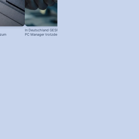
In Deutschland GESPERRT: Microsoft
Kostenloser Windows Anti-Viren-
 zum
PC Manager trotzdem installieren
Schutz: So aktivierst du ihn!
! #windowstipps