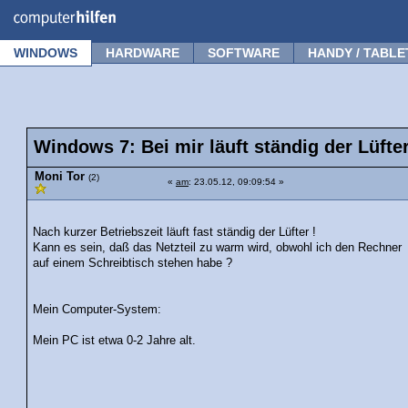
Forum
Tipps
News
Frage stellen
WINDOWS
HARDWARE
SOFTWARE
HANDY / TABLE
Windows 7: Bei mir läuft ständig der Lüfte
Moni Tor
(2)
«
am
: 23.05.12, 09:09:54 »
Nach kurzer Betriebszeit läuft fast ständig der Lüfter !
Kann es sein, daß das Netzteil zu warm wird, obwohl ich den Rechner
auf einem Schreibtisch stehen habe ?
Mein Computer-System:
Mein PC ist etwa 0-2 Jahre alt.