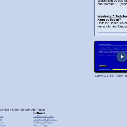
Woran liegt es das ic
chat komme ? :(Mein
Windows 7: Noteboo
kann es liegen?
Hallo ihr Lieben,Ich 
wenn ich mein Netboo
Windows 98: Scandis
ptimiert mit dem
Serponado Plugin
.
Software
rum
Software-Forum
ps
Sicherheits-Forum
um
Software-Tipps
Forum
Word-Tipps