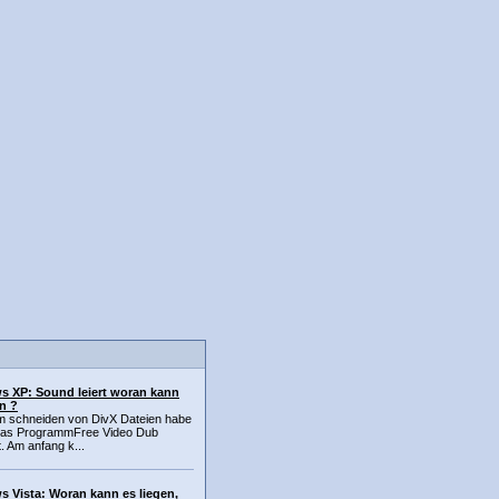
 XP: Sound leiert woran kann
en ?
m schneiden von DivX Dateien habe
 das ProgrammFree Video Dub
rt. Am anfang k...
 Vista: Woran kann es liegen,