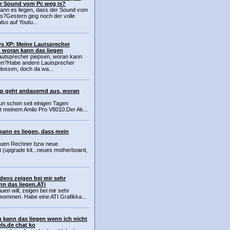
r Sound vom Pc weg is?
ann es liegen, dass der Sound vom
s?Gestern ging noch der volle
lso auf Youtu...
s XP: Meine Lautsprecher
 woran kann das liegen
autsprecher piepsen, woran kann
gen?Habe andere Lautsprecher
lossen, doch da wa...
p geht andauernd aus, woran
un schon seit einigen Tagen
t meinem Amilo Pro V8010.Der Ak...
ann es liegen, dass mein
neuen Rechner bzw neue
(upgrade kit...neues motherboard,
deos zeigen bei mir sehr
nn das liegen.ATi
uen will, zeigen bei mir sehr
wommen. Habe eine ATI Grafikka...
kann das liegen wenn ich nicht
ls.de chat ko