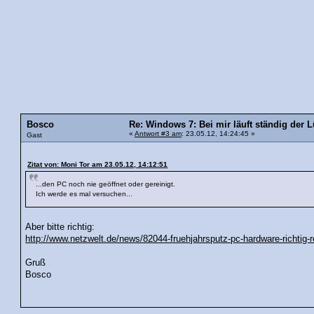
Bosco
Re: Windows 7: Bei mir läuft ständig der L
«
Antwort #3 am
: 23.05.12, 14:24:45 »
Gast
Zitat von: Moni Tor am 23.05.12, 14:12:51
...den PC noch nie geöffnet oder gereinigt.
Ich werde es mal versuchen...
Aber bitte richtig:
http://www.netzwelt.de/news/82044-fruehjahrsputz-pc-hardware-richtig-r
Gruß
Bosco