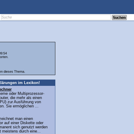
09:54
orten.
ten dieses Thema.
lärungen im Lexikon!
echner
teme oder Multiprozessor-
uter, die mehr als einen
PU) zur Ausführung von
n. Sie ermöglichen ...
zeichnet man einen
r auf einer Diskette oder
rmanent sich genutzt werden
t meistens durch eine...