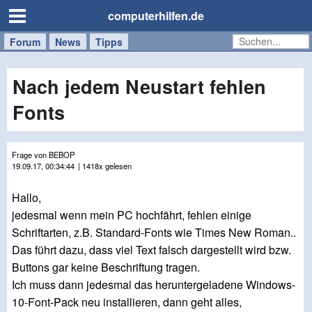
computerhilfen.de
Forum
Handy
Windows
Mac
News
Tipps
/
Tablet
Nach jedem Neustart fehlen
Fonts
Frage von BEBOP
19.09.17, 00:34:44
| 1418x gelesen
Hallo,
jedesmal wenn mein PC hochfährt, fehlen einige
Schriftarten, z.B. Standard-Fonts wie Times New Roman..
Das führt dazu, dass viel Text falsch dargestellt wird bzw.
Buttons gar keine Beschriftung tragen.
Ich muss dann jedesmal das heruntergeladene Windows-
10-Font-Pack neu installieren, dann geht alles,