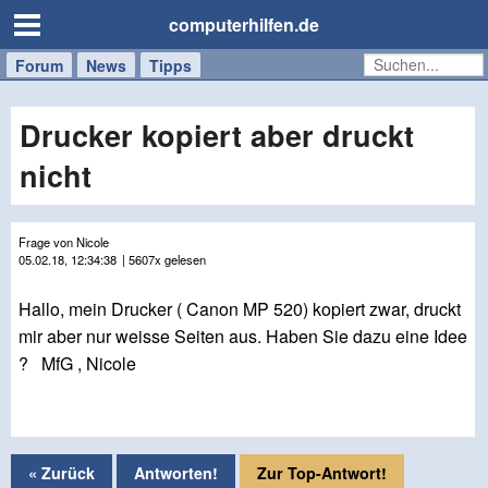
computerhilfen.de
Forum
Handy
Windows
Mac
News
Tipps
/
Tablet
Drucker kopiert aber druckt
nicht
Frage von Nicole
05.02.18, 12:34:38
| 5607x gelesen
Hallo, mein Drucker ( Canon MP 520) kopiert zwar, druckt
mir aber nur weisse Seiten aus. Haben Sie dazu eine Idee
? MfG , Nicole
« Zurück
Antworten!
Zur Top-Antwort!