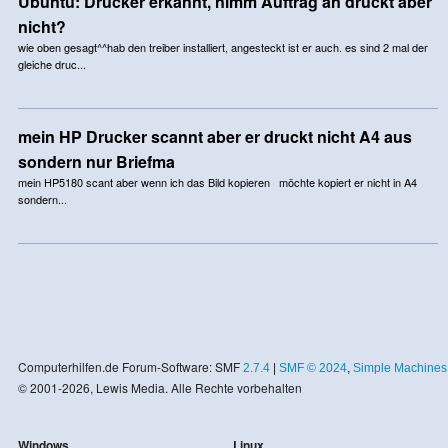
Ubuntu: Drucker erkannt, nimm Auftrag an druckt aber
nicht?
wie oben gesagt^^hab den treiber installiert, angesteckt ist er auch. es sind 2 mal der
gleiche druc...
mein HP Drucker scannt aber er druckt nicht A4 aus
sondern nur Briefma
mein HP5180 scant aber wenn ich das Bild kopieren möchte kopiert er nicht in A4
sondern...
Computerhilfen.de Forum-Software: SMF
2.7.4
|
SMF © 2024
,
Simple Machines
© 2001-2026, Lewis Media. Alle Rechte vorbehalten
Windows
Linux