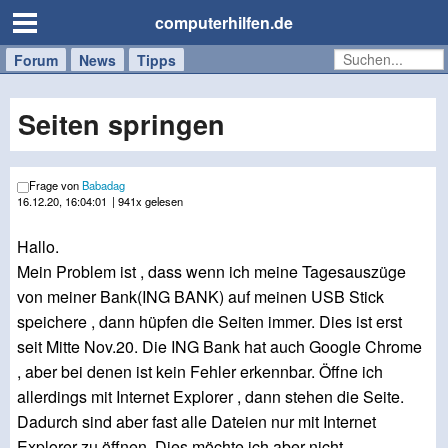
computerhilfen.de
Forum
Handy
Windows
Mac
News
Tipps
/
Tablet
Seiten springen
Frage von
Babadag
16.12.20, 16:04:01
| 941x gelesen
Hallo.
Mein Problem ist , dass wenn ich meine Tagesauszüge
von meiner Bank(ING BANK) auf meinen USB Stick
speichere , dann hüpfen die Seiten immer. Dies ist erst
seit Mitte Nov.20. Die ING Bank hat auch Google Chrome
, aber bei denen ist kein Fehler erkennbar. Öffne ich
allerdings mit Internet Explorer , dann stehen die Seite.
Dadurch sind aber fast alle Dateien nur mit Internet
Explorer zu öffnen. Dies möchte ich aber nicht.