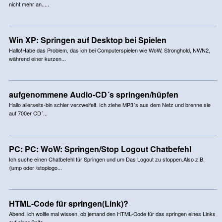
nicht mehr an.....
Win XP: Springen auf Desktop bei Spielen
Hallo!Habe das Problem, das ich bei Computerspielen wie WoW, Stronghold, NWN2,
während einer kurzen...
aufgenommene Audio-CD´s springen/hüpfen
Hallo allerseits-bin schier verzweifelt. Ich ziehe MP3´s aus dem Netz und brenne sie
auf 700er CD´...
PC: PC: WoW: Springen/Stop Logout Chatbefehl
Ich suche einen Chatbefehl für Springen und um Das Logout zu stoppen.Also z.B.
/jump oder /stoplogo...
HTML-Code für springen(Link)?
Abend, ich wollte mal wissen, ob jemand den HTML-Code für das springen eines Links
auf einer Seite ...