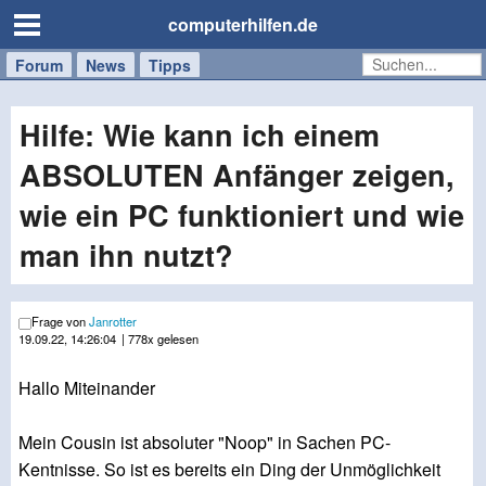
computerhilfen.de
Forum
Handy
Windows
Mac
News
Tipps
/
Tablet
Hilfe: Wie kann ich einem
ABSOLUTEN Anfänger zeigen,
wie ein PC funktioniert und wie
man ihn nutzt?
Frage von
Janrotter
19.09.22, 14:26:04
| 778x gelesen
Hallo Miteinander
Mein Cousin ist absoluter "Noop" in Sachen PC-
Kentnisse. So ist es bereits ein Ding der Unmöglichkeit