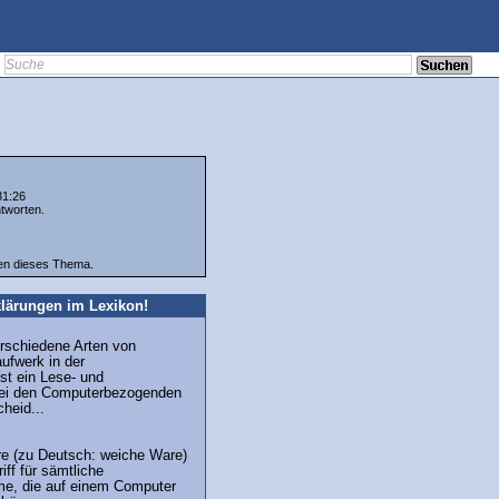
31:26
tworten.
ten dieses Thema.
lärungen im Lexikon!
erschiedene Arten von
ufwerk in der
st ein Lese- und
ei den Computerbezogenden
heid...
re (zu Deutsch: weiche Ware)
iff für sämtliche
e, die auf einem Computer