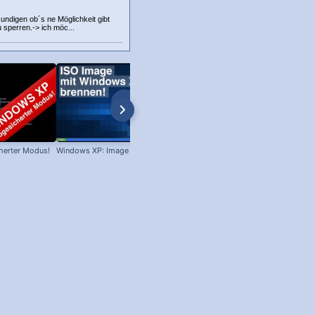
kundigen ob´s ne Möglichkeit gibt
 sperren.-> ich möc...
herter Modus!
Windows XP: Image brennen!
Win XP: Welches Servicepack ist
installiert?