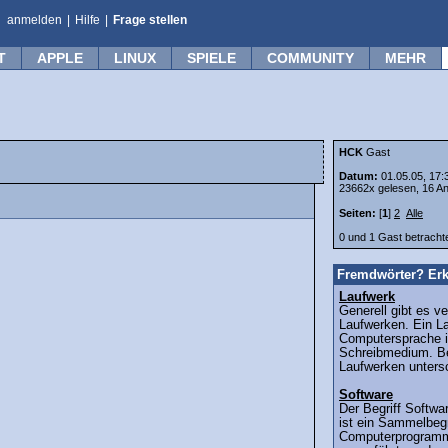
anmelden
|
Hilfe
|
Frage stellen
T
APPLE
LINUX
SPIELE
COMMUNITY
MEHR
HCK
Gast
Datum:
01.05.05, 17:
23662x gelesen, 16 An
Seiten:
[
1
]
2
Alle
0 und 1 Gast betrach
Fremdwörter? Erk
Laufwerk
Generell gibt es v
Laufwerken. Ein La
Computersprache i
Schreibmedium. B
Laufwerken untersc
Software
Der Begriff Softwa
ist ein Sammelbegr
Computerprogramm