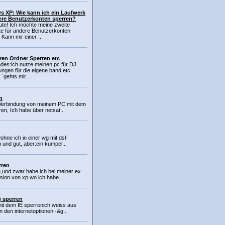
 XP: Wie kann ich ein Laufwerk
ere Benutzerkonten sperren?
ute! Ich möchte meine zweite
te für andere Benutzerkonten
 Kann mir einer ...
ren Ordner Sperren etc
ndes:ich nutze meinen pc für DJ
ngen für die eigene band etc
t ´gehts mir...
n
 Verbindung von meinem PC mit dem
en, Ich habe über netsat...
wohne ich in einer wg mit dsl-
 und gut, aber:ein kumpel...
rren
e,und zwar habe ich bei meiner ex
rsion von xp wo ich habe...
) sperren
it dem IE sperrenich weiss aus
n den internetoptionen -&g...