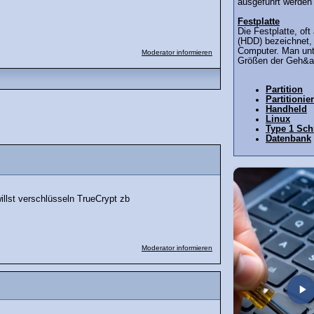
ausgeführt werden 
Festplatte
Die Festplatte, oft
(HDD) bezeichnet, i
Computer. Man unt
Moderator informieren
Größen der Geh&a
Partition
Partitionie
Handheld
Linux
Type 1 Schr
Datenbank
llst verschlüsseln TrueCrypt zb
Moderator informieren