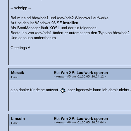
-- schnipp --
Bei mir sind /dev/hda1 und /dev/hda2 Windows Laufwerke.
Auf beiden ist Windows 98 SE installiert.
Als BootManager läuft XOSL und der tut folgendes:
Boote ich von /dev/hda1 ändert er automatisch den Typ von /dev/hda2 
Und genauso andersherum.
Greetings A.
Mosaik
Re: Win XP: Laufwerk sperren
«
Antwort #5 am
: 01.05.05, 20:24:12 »
Gast
also danke für deine antwort
, aber irgendwie kann ich damit nichts
Lincoln
Re: Win XP: Laufwerk sperren
«
Antwort #6 am
: 01.05.05, 20:54:04 »
Gast