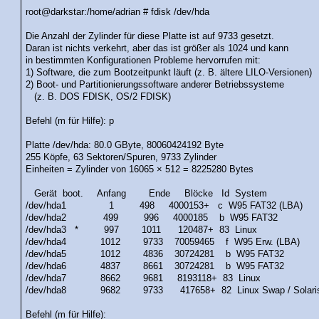
root@darkstar:/home/adrian # fdisk /dev/hda
Die Anzahl der Zylinder für diese Platte ist auf 9733 gesetzt.
Daran ist nichts verkehrt, aber das ist größer als 1024 und kann
in bestimmten Konfigurationen Probleme hervorrufen mit:
1) Software, die zum Bootzeitpunkt läuft (z. B. ältere LILO-Versionen)
2) Boot- und Partitionierungssoftware anderer Betriebssysteme
(z. B. DOS FDISK, OS/2 FDISK)
Befehl (m für Hilfe): p
Platte /dev/hda: 80.0 GByte, 80060424192 Byte
255 Köpfe, 63 Sektoren/Spuren, 9733 Zylinder
Einheiten = Zylinder von 16065 × 512 = 8225280 Bytes
Gerät boot. Anfang Ende Blöcke Id System
/dev/hda1 1 498 4000153+ c W95 FAT32 (LBA)
/dev/hda2 499 996 4000185 b W95 FAT32
/dev/hda3 * 997 1011 120487+ 83 Linux
/dev/hda4 1012 9733 70059465 f W95 Erw. (LBA)
/dev/hda5 1012 4836 30724281 b W95 FAT32
/dev/hda6 4837 8661 30724281 b W95 FAT32
/dev/hda7 8662 9681 8193118+ 83 Linux
/dev/hda8 9682 9733 417658+ 82 Linux Swap / Solari
Befehl (m für Hilfe):