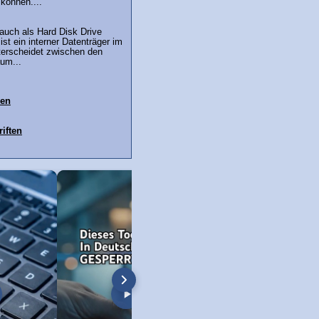
können....
 auch als Hard Disk Drive
st ein interner Datenträger im
erscheidet zwischen den
um...
ren
iften