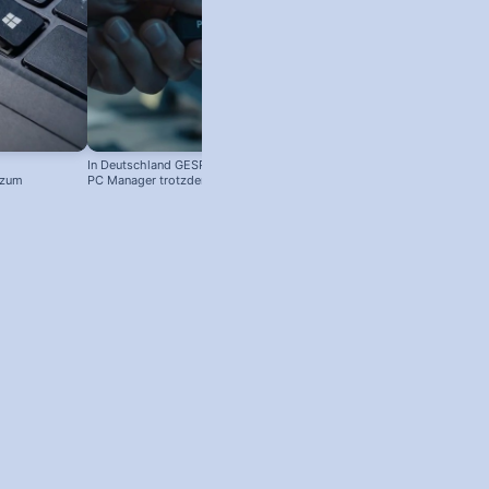
In Deutschland GESPERRT: Microsoft
 zum
PC Manager trotzdem installieren
! #windowstipps