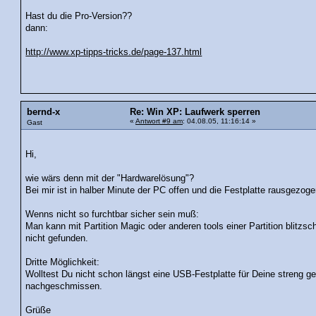
Hast du die Pro-Version??
dann:
http://www.xp-tipps-tricks.de/page-137.html
bernd-x
Re: Win XP: Laufwerk sperren
«
Antwort #9 am
: 04.08.05, 11:16:14 »
Gast
Hi,
wie wärs denn mit der "Hardwarelösung"?
Bei mir ist in halber Minute der PC offen und die Festplatte rausgezo
Wenns nicht so furchtbar sicher sein muß:
Man kann mit Partition Magic oder anderen tools einer Partition blitzsc
nicht gefunden.
Dritte Möglichkeit:
Wolltest Du nicht schon längst eine USB-Festplatte für Deine streng g
nachgeschmissen.
Grüße