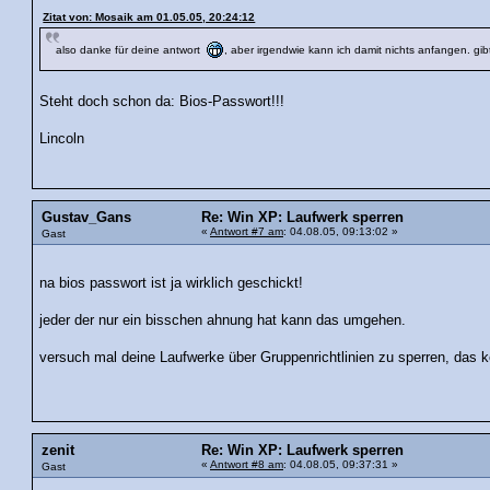
Zitat von: Mosaik am 01.05.05, 20:24:12
also danke für deine antwort
, aber irgendwie kann ich damit nichts anfangen. gi
Steht doch schon da: Bios-Passwort!!!
Lincoln
Gustav_Gans
Re: Win XP: Laufwerk sperren
«
Antwort #7 am
: 04.08.05, 09:13:02 »
Gast
na bios passwort ist ja wirklich geschickt!
jeder der nur ein bisschen ahnung hat kann das umgehen.
versuch mal deine Laufwerke über Gruppenrichtlinien zu sperren, das 
zenit
Re: Win XP: Laufwerk sperren
«
Antwort #8 am
: 04.08.05, 09:37:31 »
Gast