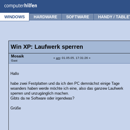
Forum
Tipps
News
Frage stellen
WINDOWS
HARDWARE
SOFTWARE
HANDY / TABLE
Win XP: Laufwerk sperren
Mosaik
«
am
: 01.05.05, 17:31:26 »
Gast
Hallo
habe zwei Festplatten und da ich den PC demnächst einige Tage
woanders haben werde möchte ich eine, also das ganzew Laufwerk
sperren und unzugänglich machen.
Gibts da ne Software oder irgendwas?
Grüße