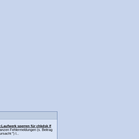
:Laufwerk sperren für chkdsk /f
ganzen Fehlermeldungen (s. Beitrag
rsacht ") l...