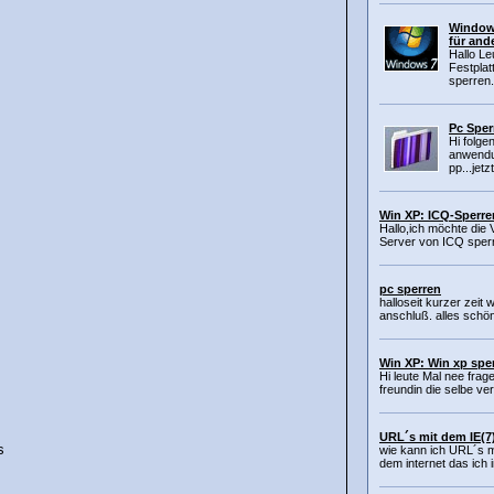
Windows
für and
Hallo Le
Festplat
sperren.
Pc Sper
Hi folge
anwendu
pp...jetz
Win XP: ICQ-Sperre
Hallo,ich möchte die
Server von ICQ sperr
pc sperren
halloseit kurzer zeit 
anschluß. alles schön
Win XP: Win xp spe
Hi leute Mal nee frag
freundin die selbe ve
URL´s mit dem IE(7
s
wie kann ich URL´s m
dem internet das ich i