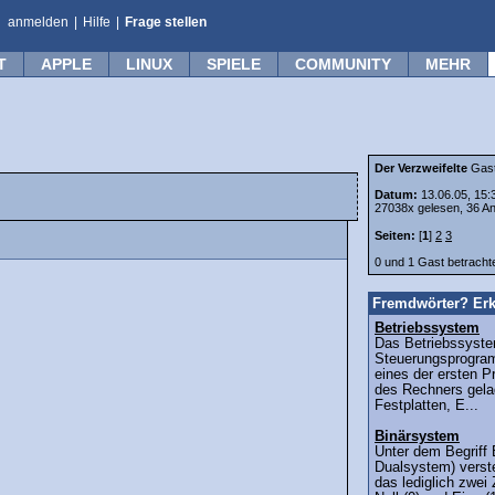
anmelden
|
Hilfe
|
Frage stellen
T
APPLE
LINUX
SPIELE
COMMUNITY
MEHR
Der Verzweifelte
Gas
Datum:
13.06.05, 15:
27038x gelesen, 36 An
Seiten:
[
1
]
2
3
0 und 1 Gast betrach
Fremdwörter? Erk
Betriebssystem
Das Betriebssyste
Steuerungsprogra
eines der ersten 
des Rechners gelad
Festplatten, E...
Binärsystem
Unter dem Begriff
Dualsystem) verst
das lediglich zwei