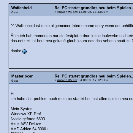
Waffenheld
Re: PC startet grundlos neu beim Spielen..
«
Antwort #4 am
: 13.06.05, 18:43:08 »
Gast
^^ Waffenheld ist mein allgemeiner Internetname sorry wenn der unhöfli
Ähm ich hab momentan nur die festplatte dran keine laufwerke und kei
das netzteil ist heut neu gekauft glaub kaum das das schon kaputt ist 
danke
Masterjocer
Re: PC startet grundlos neu beim Spielen..
«
Antwort #5 am
: 04.08.05, 17:12:01 »
Gast
Hi
ich habe das problem auch mein pc startet bei fast allen spielen neu nur
Mein System:
Windows XP Prof.
Nvidia geforce 6600
Asus A8V Deluxe
AMD Athlon 64 3000+