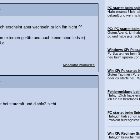
PC startet beim spi
.
Hallo erstmal ! Ich h
gekauft und wenn ich j
ch erscheint aber wechseln tu ich ihn nicht ^^
PC: PC startet beim
Guten Abend, ich hab
pc und habe jetzt sc
ne externen geräte und auch keine neon leds =)
0.o
Windows XP: Pc sta
Pc Startet neu beim S
neu beim spielen von 
Moderator informieren
Win XP: Pc startet 
Guten Tag,mein Pc s
oder cs starte neu.
.
Fehlermeldung beim
Hallo, :DIch habe ei
ich für ein beliebiges 
 bei starcraft und diablo2 nicht
PC startet beim Spi
Hallo,ich hab schon ö
Problem durchgelesen
Win XP: Rechner Sta
Hallo,ich brauche mal 