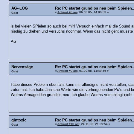
AG--LOG
Re: PC startet grundlos neu beim Spielen..
«
Antwort #8 am
: 06.08.05, 14:08:53 »
Gast
is bei vielen SPielen so auch bei mir! Versuch einfach mal die Sound 
niedrig zu drehen und versuchs nochmal. Wenn das nicht geht musste m
AG
Nervensäge
Re: PC startet grundlos neu beim Spielen..
«
Antwort #9 am
: 01.09.06, 14:49:46 »
Gast
Habe dieses Problem ebenfalls kann mir allerdigns nicht vorstellen, da
zutun hat. Ich habe ähnliche Werte wie die vorhergehenden Pc´s und be
Worms Armageddon grundlos neu. Ich glaube Worms verschlingt nicht
gintoxic
Re: PC startet grundlos neu beim Spielen..
«
Antwort #10 am
: 24.11.08, 21:39:54 »
Gast