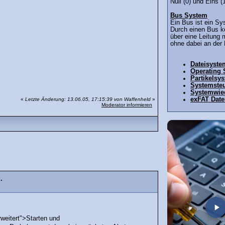
Null (0) und Eins (1
Bus System
Ein Bus ist ein Sy
Durch einen Bus k
über eine Leitung 
ohne dabei an der 
Dateisyste
Operating
Partikelsy
Systemste
Systemwied
exFAT Date
«
Letzte Änderung: 13.06.05, 17:15:39 von Waffenheld
»
Moderator informieren
.
eitert">Starten und