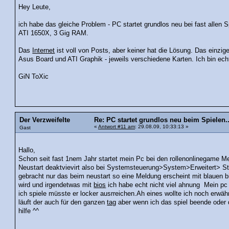
Hey Leute,
ich habe das gleiche Problem - PC startet grundlos neu bei fast alle
ATI 1650X, 3 Gig RAM.
Das
Internet
ist voll von Posts, aber keiner hat die Lösung. Das einzi
Asus Board und ATI Graphik - jeweils verschiedene Karten. Ich bin ech
GiN ToXic
Der Verzweifelte
Re: PC startet grundlos neu beim Spielen..
«
Antwort #11 am
: 29.08.09, 10:33:13 »
Gast
Hallo,
Schon seit fast 1nem Jahr startet mein Pc bei den rollenonlinegame M
Neustart deaktvievirt also bei Systemsteuerung>System>Erweitert> Sta
gebracht nur das beim neustart so eine Meldung erscheint mit blauen 
wird und irgendetwas mit
bios
ich habe echt nicht viel ahnung Mein pc i
ich spiele müsste er locker ausrreichen.Ah eines wollte ich noch erw
läuft der auch für den ganzen
tag
aber wenn ich das spiel beende oder d
hilfe ^^