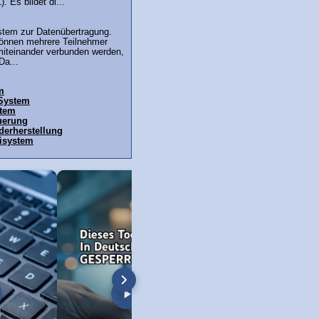
). Es bildet di...
stem zur Datenübertragung.
önnen mehrere Teilnehmer
miteinander verbunden werden,
Da...
m
 System
stem
uerung
erherstellung
isystem