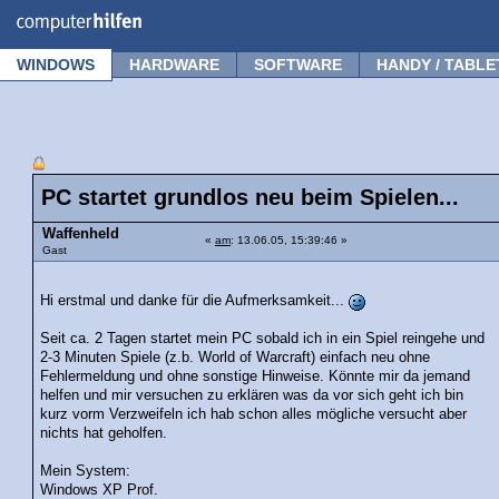
Forum
Tipps
News
Frage stellen
WINDOWS
HARDWARE
SOFTWARE
HANDY / TABLE
PC startet grundlos neu beim Spielen...
Waffenheld
«
am
: 13.06.05, 15:39:46 »
Gast
Hi erstmal und danke für die Aufmerksamkeit...
Seit ca. 2 Tagen startet mein PC sobald ich in ein Spiel reingehe und
2-3 Minuten Spiele (z.b. World of Warcraft) einfach neu ohne
Fehlermeldung und ohne sonstige Hinweise. Könnte mir da jemand
helfen und mir versuchen zu erklären was da vor sich geht ich bin
kurz vorm Verzweifeln ich hab schon alles mögliche versucht aber
nichts hat geholfen.
Mein System:
Windows XP Prof.