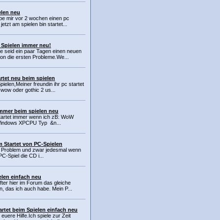
elen neu
abe mir vor 2 wochen einen pc
etzt am spielen bin startet...
 Spielen immer neu!
e seid ein paar Tagen einen neuen
hon die ersten Probleme.We...
rtet neu beim spielen
pielen,Meiner freundin ihr pc startet
wow oder gothic 2 us...
immer beim spielen neu
tartet immer wenn ich zB: WoW
 Windows XPCPU Typ &n...
 Startet von PC-Spielen
n Problem und zwar jedesmal wenn
PC-Spiel die CD i...
elen einfach neu
fter hier im Forum das gleiche
, das ich auch habe. Mein P...
rtet beim Spielen einfach neu
euere Hilfe.Ich spiele zur Zeit