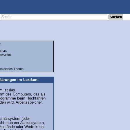
t
39:46
tworten.
ten dieses Thema.
lärungen im Lexikon!
m ist das
mm des Computers, das als
Programme beim Hochfahren
en wird. Arbeitsspeicher,
 Binärsystem (oder
eht man ein Zahlensystem,
 Zustände oder Werte kennt: