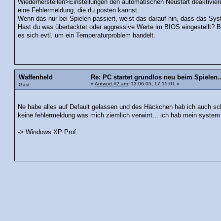
Wiederherstellen>Einstellungen den automatischen Neustart deaktivi
eine Fehlermeldung, die du posten kannst.
Wenn das nur bei Spielen passiert, weist das darauf hin, dass das Sys
Hast du was übertacktet oder aggressive Werte im BIOS eingestellt? Bi
es sich evtl. um ein Temperaturproblem handelt.
Waffenheld
Re: PC startet grundlos neu beim Spielen..
«
Antwort #2 am
: 13.06.05, 17:15:01 »
Gast
Ne habe alles auf Default gelassen und des Häckchen hab ich auch 
keine fehlermeldung was mich ziemlich verwirrt... ich hab mein system
-> Windows XP Prof.