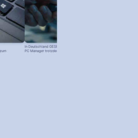
In Deutschland GESPERRT: Microsoft
 zum
PC Manager trotzdem installieren
! #windowstipps