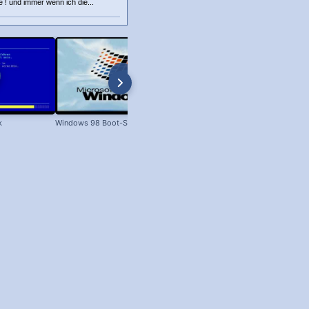
 ! und immer wenn ich die...
k
Windows 98 Boot-Screen
Dateien unter Windows kopieren 
XP bis Win 11!)