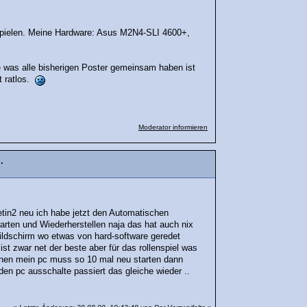
n Spielen. Meine Hardware: Asus M2N4-SLI 4600+,
ge was alle bisherigen Poster gemeinsam haben ist
t ratlos.
Moderator informieren
.
etin2 neu ich habe jetzt den Automatischen
rten und Wiederherstellen naja das hat auch nix
bildschirm wo etwas von hard-software geredet
st zwar net der beste aber für das rollenspiel was
ähnen mein pc muss so 10 mal neu starten dann
en pc ausschalte passiert das gleiche wieder ..