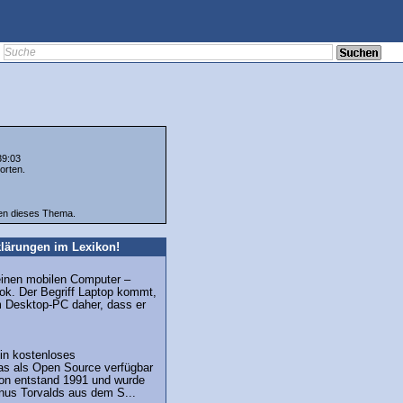
39:03
orten.
ten dieses Thema.
lärungen im Lexikon!
r einen mobilen Computer –
ok. Der Begriff Laptop kommt,
m Desktop-PC daher, dass er
in kostenloses
as als Open Source verfügbar
sion entstand 1991 und wurde
nus Torvalds aus dem S...