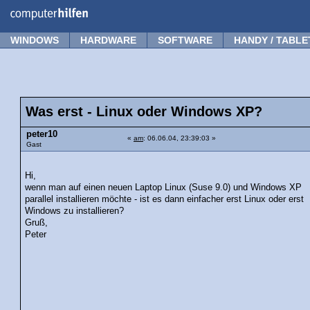
Forum
Tipps
News
Frage stellen
WINDOWS
HARDWARE
SOFTWARE
HANDY / TABLE
Was erst - Linux oder Windows XP?
peter10
«
am
: 06.06.04, 23:39:03 »
Gast
Hi,
wenn man auf einen neuen Laptop Linux (Suse 9.0) und Windows XP
parallel installieren möchte - ist es dann einfacher erst Linux oder erst
Windows zu installieren?
Gruß,
Peter