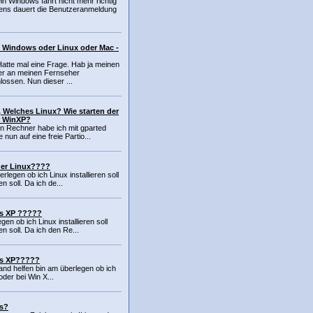
in Windows fährt nicht mehr richtig
ens dauert die Benutzeranmeldung
 Windows oder Linux oder Mac -
.Hatte mal eine Frage. Hab ja meinen
r an meinen Fernseher
ossen. Nun dieser ...
, Welches Linux? Wie starten der
r WinXP?
n Rechner habe ich mit gparted
 nun auf eine freie Partio...
er Linux????
rlegen ob ich Linux installieren soll
n soll. Da ich de...
s XP ?????
en ob ich Linux installieren soll
n soll. Da ich den Re...
ws XP?????
and helfen bin am überlegen ob ich
 oder bei Win X...
s?