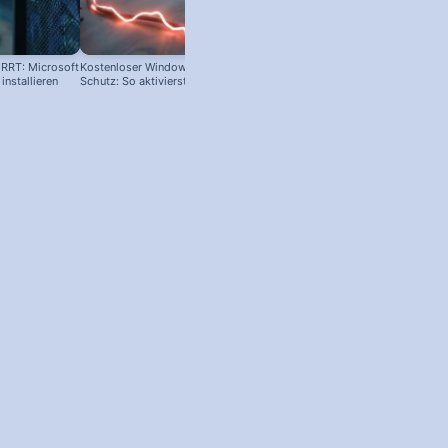
RRT: Microsoft
Kostenloser Windows Anti-Viren-
Langsames Windows? Nicht glei
nstallieren
Schutz: So aktivierst du ihn!
neu kaufen!