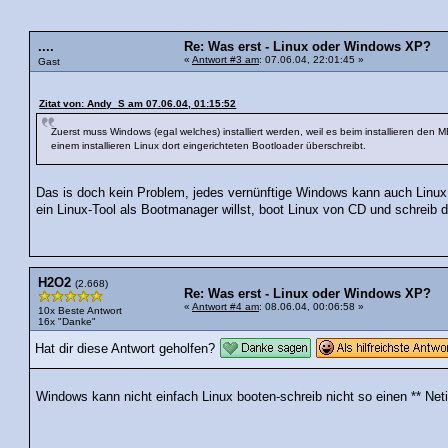
....
Re: Was erst - Linux oder Windows XP?
«
Antwort #3 am
: 07.06.04, 22:01:45 »
Gast
Zitat von: Andy_S am 07.06.04, 01:15:52
Zuerst muss Windows (egal welches) installiert werden, weil es beim installieren den M
einem installieren Linux dort eingerichteten Bootloader überschreibt.
Das is doch kein Problem, jedes vernünftige Windows kann auch Linux
ein Linux-Tool als Bootmanager willst, boot Linux von CD und schreib
H2O2
(2.668)
Re: Was erst - Linux oder Windows XP?
«
Antwort #4 am
: 08.06.04, 00:06:58 »
10x Beste Antwort
16x "Danke"
Hat dir diese Antwort geholfen?
Windows kann nicht einfach Linux booten-schreib nicht so einen ** Net