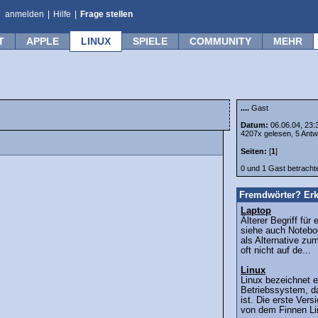
anmelden
|
Hilfe
|
Frage stellen
T
APPLE
LINUX
SPIELE
COMMUNITY
MEHR
....
Gast
Datum:
06.06.04, 23:
4207x gelesen, 5 Antw
Seiten:
[
1
]
0 und 1 Gast betrach
Fremdwörter? Erk
Laptop
Älterer Begriff fü
siehe auch Notebo
als Alternative zu
oft nicht auf de...
Linux
Linux bezeichnet e
Betriebssystem, d
ist. Die erste Ver
von dem Finnen Li