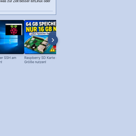
n was zur Zeit besser ist!Linux oder
Per SSH am
Raspberry SD Karte erweitern - volle
Raspberry Pi 4 Unpacking (deuts
n!
Größe nutzen!