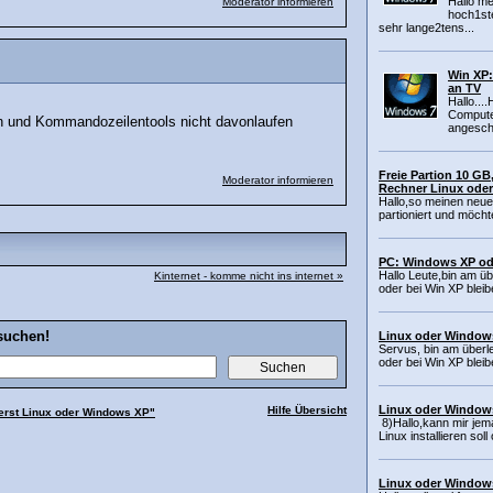
Hallo me
Moderator informieren
hoch1st
sehr lange2tens...
Win XP:
an TV
Hallo...
Compute
eien und Kommandozeilentools nicht davonlaufen
angeschl
Freie Partion 10 GB
Moderator informieren
Rechner Linux ode
Hallo,so meinen neue
partioniert und möchte
PC: Windows XP od
Hallo Leute,bin am übe
Kinternet - komme nicht ins internet »
oder bei Win XP bleibe
suchen!
Linux oder Window
Servus, bin am überleg
oder bei Win XP bleibe
Linux oder Windo
Hilfe Übersicht
erst Linux oder Windows XP"
8)Hallo,kann mir jem
Linux installieren soll
Linux oder Window