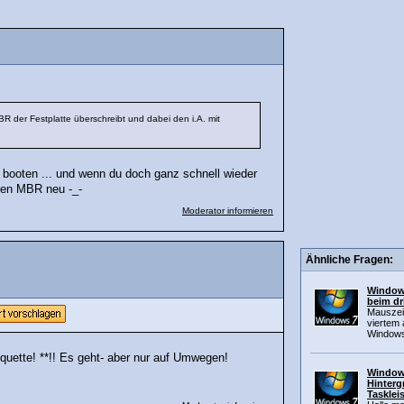
BR der Festplatte überschreibt und dabei den i.A. mit
 booten ... und wenn du doch ganz schnell wieder
 den MBR neu -_-
Moderator informieren
Ähnliche Fragen:
Windows
beim dr
Mauszeig
viertem
Window
iquette! **!! Es geht- aber nur auf Umwegen!
Windows
Hinterg
Tasklei