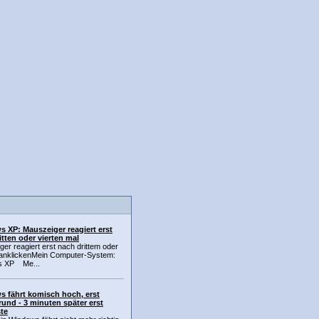
 XP: Mauszeiger reagiert erst
itten oder vierten mal
er reagiert erst nach drittem oder
 anklickenMein Computer-System:
s XP Me...
 fährt komisch hoch, erst
rund - 3 minuten später erst
ste