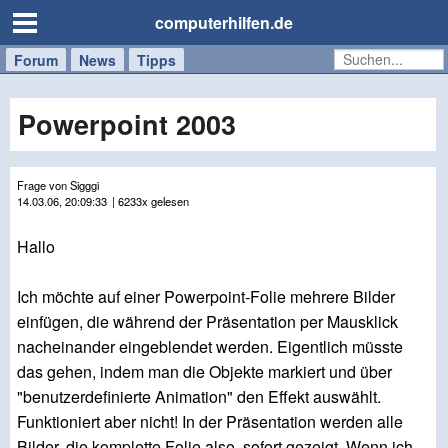
computerhilfen.de
Forum
Handy
Windows
Mac
News
Tipps
/
Tablet
Powerpoint 2003
Frage von Sigggi
14.03.06, 20:09:33
| 6233x gelesen
Hallo
Ich möchte auf einer Powerpoint-Folie mehrere Bilder
einfügen, die während der Präsentation per Mausklick
nacheinander eingeblendet werden. Eigentlich müsste
das gehen, indem man die Objekte markiert und über
"benutzerdefinierte Animation" den Effekt auswählt.
Funktioniert aber nicht! In der Präsentation werden alle
Bilder, die komplette Folie also, sofort gezeigt. Wenn ich