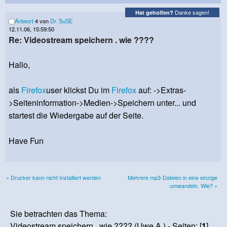
Danke sagen!
Hat geholfen?
Antwort
4 von
Dr. SuSE
12.11.06, 15:59:50
Re: Videostream speichern . wie ????
Hallo,
als
Firefox
user klickst Du im
Firefox
auf: ->Extras-
>Seiteninformation->Medien->Speichern unter... und
startest die Wiedergabe auf der Seite.
Have Fun
« Drucker kann nicht Installiert werden
Mehrere mp3-Dateien in eine einzige
umwandeln. Wie? »
Sie betrachten das Thema:
Videostream speichern . wie ???? (Uwe A.) - Seiten: [
1
]