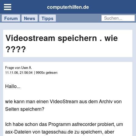
computerhilfen.de
Forum
Handy
Windows
Mac
News
Tipps
/
Tablet
Videostream speichern . wie
????
Frage von Uwe A.
11.11.06, 21:56:04
| 9905x gelesen
Hallo...
wie kann man einen VideoStream aus dem Archiv von
Seiten speichern?
Ich habe schon das Programm asfrecorder probiert, um
asx-Dateien von tagesschau.de zu speichern, aber