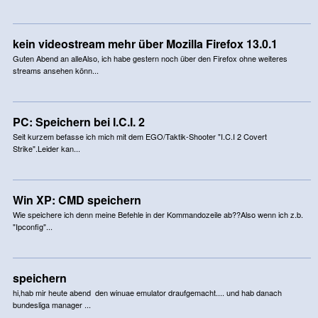
kein videostream mehr über Mozilla Firefox 13.0.1
Guten Abend an alleAlso, ich habe gestern noch über den Firefox ohne weiteres
streams ansehen könn...
PC: Speichern bei I.C.I. 2
Seit kurzem befasse ich mich mit dem EGO/Taktik-Shooter "I.C.I 2 Covert
Strike".Leider kan...
Win XP: CMD speichern
Wie speichere ich denn meine Befehle in der Kommandozeile ab??Also wenn ich z.b.
"Ipconfig"...
speichern
hi,hab mir heute abend den winuae emulator draufgemacht.... und hab danach
bundesliga manager ...