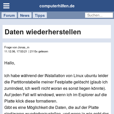
computerhilfen.de
Forum
Handy
Windows
Mac
News
Tipps
/
Tablet
Daten wiederherstellen
Frage von Jonas_m
11.12.06, 17:53:21
| 2115x gelesen
Hallo,
ich habe während der INstallation von Linux ubuntu leider
die Partitionstabelle meiner Festplatte gelöscht (glaub ich
zumindest, ich weiß nicht woran es sonst liegen könnte).
Auf jeden Fall will windowd, wenn ich im Explorer auf die
Platte klick diese formatieren.
Gibt es eine Möglichkeit die Daten, die auf der Platte
sind/waren wuederherzustellen, und wenn ja wie geht das