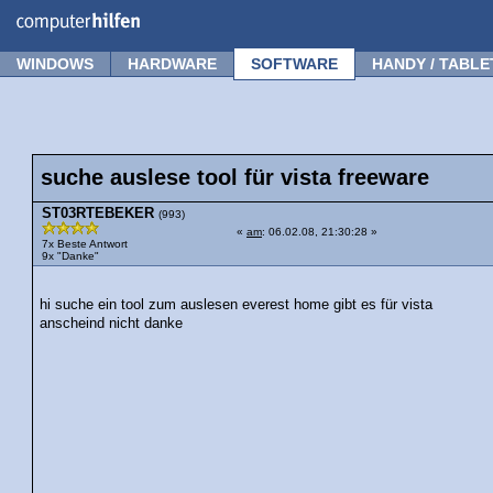
Forum
Tipps
News
Frage stellen
WINDOWS
HARDWARE
SOFTWARE
HANDY / TABLE
suche auslese tool für vista freeware
ST03RTEBEKER
(993)
«
am
: 06.02.08, 21:30:28 »
7x Beste Antwort
9x "Danke"
hi suche ein tool zum auslesen everest home gibt es für vista
anscheind nicht danke