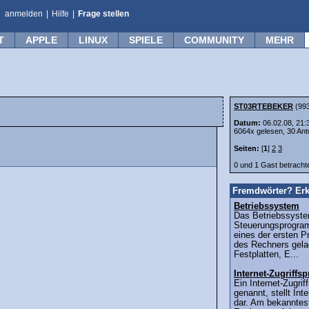
anmelden
|
Hilfe
|
Frage stellen
T
APPLE
LINUX
SPIELE
COMMUNITY
MEHR
ST03RTEBEKER
(99
Datum:
06.02.08, 21:
6064x gelesen, 30 Ant
Seiten:
[
1
]
2
3
0 und 1 Gast betrach
Fremdwörter? Erk
Betriebssystem
Das Betriebssyste
Steuerungsprogra
eines der ersten 
des Rechners gelad
Festplatten, E...
Internet-Zugriff
Ein Internet-Zugri
genannt, stellt Int
dar. Am bekanntest