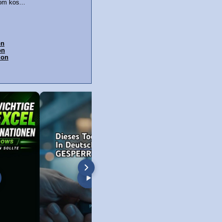
om kos...
on
on
ion