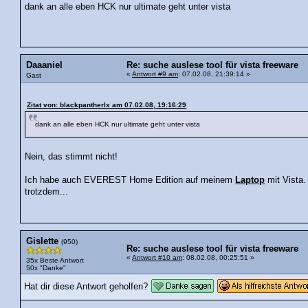
dank an alle eben HCK nur ultimate geht unter vista
Daaaniel
Re: suche auslese tool für vista freeware
«
Antwort #9 am
: 07.02.08, 21:39:14 »
Gast
Zitat von: blackpantherlx am 07.02.08, 19:16:29
dank an alle eben HCK nur ultimate geht unter vista
Nein, das stimmt nicht!
Ich habe auch EVEREST Home Edition auf meinem
Laptop
mit Vista.
trotzdem...
Gislette
(950)
Re: suche auslese tool für vista freeware
«
Antwort #10 am
: 08.02.08, 00:25:51 »
35x Beste Antwort
50x "Danke"
Hat dir diese Antwort geholfen?