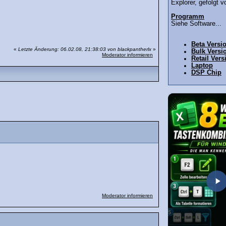
Explorer, gefolgt v
Programm
Siehe Software...
Beta Versi
«
Letzte Änderung: 06.02.08, 21:38:03 von blackpantherlx
»
Bulk Versi
Moderator informieren
Retail Vers
Laptop
DSP Chip
Moderator informieren