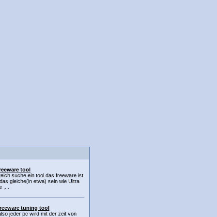
reeware tool
uteich suche ein tool das freeware ist
as gleiche(in etwa) sein wie Ultra
,...
reeware tuning tool
also jeder pc wird mit der zeit von