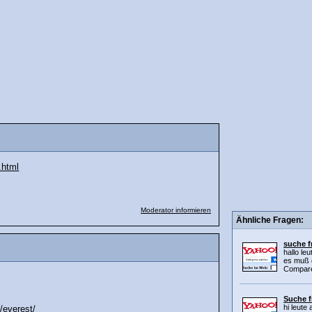
.html
Moderator informieren
Ähnliche Fragen:
suche f
hallo le
es muß d
Compare 
Suche f
hi leute 
/everest/