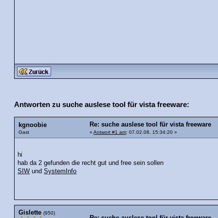
Antworten zu suche auslese tool für vista freeware:
Re: suche auslese tool für vista freeware
kgnoobie
Gast
«
Antwort #1 am
: 07.02.08, 15:34:20 »
hi
hab da 2 gefunden die recht gut und free sein sollen
SIW
und
SystemInfo
Gislette
(950)