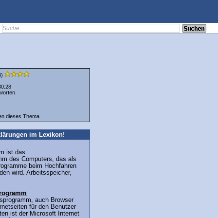
3)
30:28
worten.
ten dieses Thema.
lärungen im Lexikon!
m ist das
mm des Computers, das als
Programme beim Hochfahren
en wird. Arbeitsspeicher,
sprogramm
ffsprogramm, auch Browser
ernetseiten für den Benutzer
en ist der Microsoft Internet