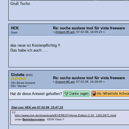
Gruß Tscho
HCK
Re: suche auslese tool für vista freeware
«
Antwort #5 am
: 07.02.08, 16:05:15 »
Gast
das neue ist Kostenpflichtig !!
Das habe ich auch .....
Gislette
(950)
Re: suche auslese tool für vista freeware
«
Antwort #6 am
: 07.02.08, 16:28:00 »
35x Beste Antwort
50x "Danke"
Hat dir diese Antwort geholfen?
Zitat von: HCK am 07.02.08, 15:47:19
http://www.chip.de/downloads/EVEREST-Home-Edition-2.20_13012871.html
unter
Betriebssystem
: KEIN Vista !!