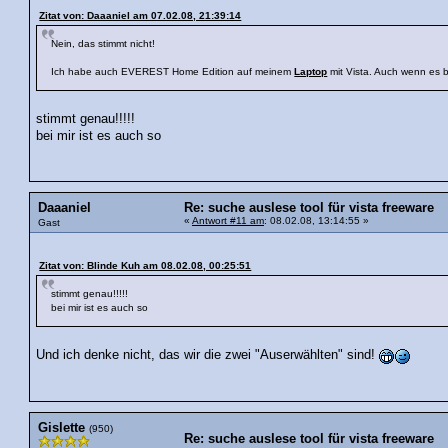
Zitat von: Daaaniel am 07.02.08, 21:39:14
Nein, das stimmt nicht!
Ich habe auch EVEREST Home Edition auf meinem
Laptop
mit Vista. Auch wenn es be
stimmt genau!!!!!
bei mir ist es auch so
Daaaniel
Re: suche auslese tool für vista freeware
«
Antwort #11 am
: 08.02.08, 13:14:55 »
Gast
Zitat von: Blinde Kuh am 08.02.08, 00:25:51
stimmt genau!!!!!
bei mir ist es auch so
Und ich denke nicht, das wir die zwei "Auserwählten" sind!
Gislette
(950)
Re: suche auslese tool für vista freeware