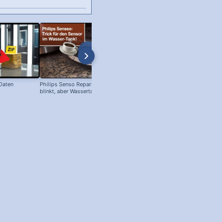
 Daten
Philips Senso Reparatur: Blaue LED
Telefon Symbol + Kostenlose Off
blinkt, aber Wassertank voll?
Icons (Download!)