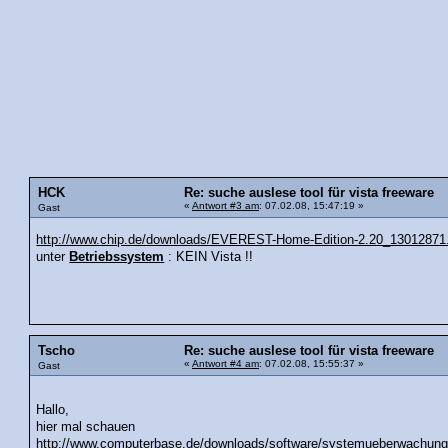
HCK
Re: suche auslese tool für vista freeware
«
Antwort #3 am
: 07.02.08, 15:47:19 »
Gast
http://www.chip.de/downloads/EVEREST-Home-Edition-2.20_13012871
unter
Betriebssystem
: KEIN Vista !!
Tscho
Re: suche auslese tool für vista freeware
«
Antwort #4 am
: 07.02.08, 15:55:37 »
Gast
Hallo,
hier mal schauen
http://www.computerbase.de/downloads/software/systemueberwachung