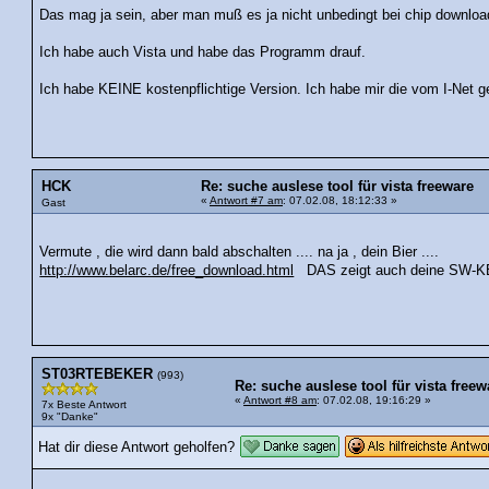
Das mag ja sein, aber man muß es ja nicht unbedingt bei chip downloa
Ich habe auch Vista und habe das Programm drauf.
Ich habe KEINE kostenpflichtige Version. Ich habe mir die vom I-Net g
HCK
Re: suche auslese tool für vista freeware
«
Antwort #7 am
: 07.02.08, 18:12:33 »
Gast
Vermute , die wird dann bald abschalten .... na ja , dein Bier ....
http://www.belarc.de/free_download.html
DAS zeigt auch deine SW-KE
ST03RTEBEKER
(993)
Re: suche auslese tool für vista freew
«
Antwort #8 am
: 07.02.08, 19:16:29 »
7x Beste Antwort
9x "Danke"
Hat dir diese Antwort geholfen?