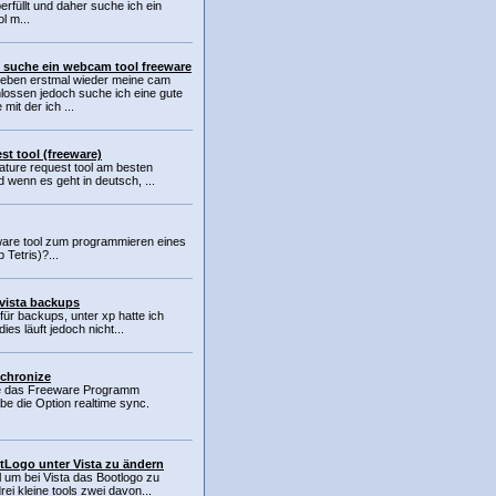
erfüllt und daher suche ich ein
ol m...
 suche ein webcam tool freeware
 eben erstmal wieder meine cam
lossen jedoch suche ich eine gute
mit der ich ...
st tool (freeware)
eature request tool am besten
d wenn es geht in deutsch, ...
eware tool zum programmieren eines
 Tetris)?...
 vista backups
 für backups, unter xp hatte ich
es läuft jedoch nicht...
chronize
te das Freeware Programm
e die Option realtime sync.
Logo unter Vista zu ändern
ol um bei Vista das Bootlogo zu
i kleine tools zwei davon...