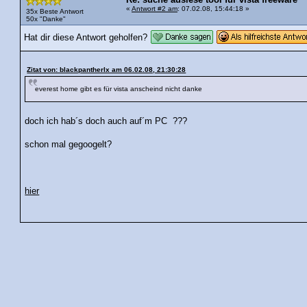
Re: suche auslese tool für vista freeware
«
Antwort #2 am
: 07.02.08, 15:44:18 »
35x Beste Antwort
50x "Danke"
Hat dir diese Antwort geholfen?
Zitat von: blackpantherlx am 06.02.08, 21:30:28
everest home gibt es für vista anscheind nicht danke
doch ich hab´s doch auch auf´m PC ???
schon mal gegoogelt?
hier