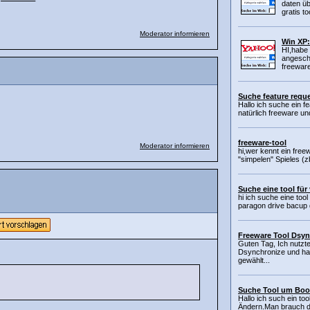
daten üb
gratis to
Moderator informieren
Win XP:
HI,habe
angesch
freeware 
Suche feature reque
Hallo ich suche ein f
natürlich freeware un
freeware-tool
Moderator informieren
hi,wer kennt ein fre
"simpelen" Spieles (zb
Suche eine tool für
hi ich suche eine tool
paragon drive bacup di
Freeware Tool Dsyn
Guten Tag, Ich nutz
Dsynchronize und hab
gewählt...
Suche Tool um Boot
Hallo ich such ein to
Ändern.Man brauch dre