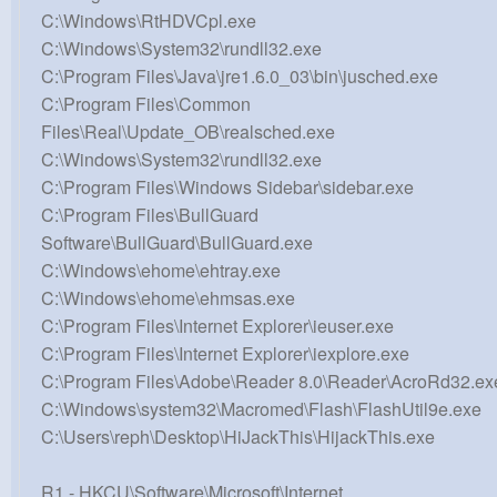
C:\Windows\RtHDVCpl.exe
C:\Windows\System32\rundll32.exe
C:\Program Files\Java\jre1.6.0_03\bin\jusched.exe
C:\Program Files\Common
Files\Real\Update_OB\realsched.exe
C:\Windows\System32\rundll32.exe
C:\Program Files\Windows Sidebar\sidebar.exe
C:\Program Files\BullGuard
Software\BullGuard\BullGuard.exe
C:\Windows\ehome\ehtray.exe
C:\Windows\ehome\ehmsas.exe
C:\Program Files\Internet Explorer\ieuser.exe
C:\Program Files\Internet Explorer\iexplore.exe
C:\Program Files\Adobe\Reader 8.0\Reader\AcroRd32.ex
C:\Windows\system32\Macromed\Flash\FlashUtil9e.exe
C:\Users\reph\Desktop\HiJackThis\HijackThis.exe
R1 - HKCU\Software\Microsoft\Internet