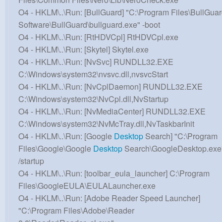
O4 - HKLM\..\Run: [BullGuard] "C:\Program Files\BullGua
Software\BullGuard\bullguard.exe" -boot
O4 - HKLM\..\Run: [RtHDVCpl] RtHDVCpl.exe
O4 - HKLM\..\Run: [Skytel] Skytel.exe
O4 - HKLM\..\Run: [NvSvc] RUNDLL32.EXE
C:\Windows\system32\nvsvc.dll,nvsvcStart
O4 - HKLM\..\Run: [NvCplDaemon] RUNDLL32.EXE
C:\Windows\system32\NvCpl.dll,NvStartup
O4 - HKLM\..\Run: [NvMediaCenter] RUNDLL32.EXE
C:\Windows\system32\NvMcTray.dll,NvTaskbarInit
O4 - HKLM\..\Run: [Google
Desktop
Search] "C:\Program
Files\Google\Google
Desktop
Search\GoogleDesktop.exe
/startup
O4 - HKLM\..\Run: [toolbar_eula_launcher] C:\Program
Files\GoogleEULA\EULALauncher.exe
O4 - HKLM\..\Run: [Adobe Reader Speed Launcher]
"C:\Program Files\Adobe\Reader