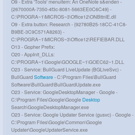
O9 - Extra 'Tools' menuitem: An OneNote s&enden -
{2670000A-7350-4f3c-8081-5663EE0C6C49} -
C:\PROGRA~1\MICROS~3\Office12\ONBttnIE.dll
O9 - Extra button: Research - {92780B25-18CC-41C8-
B9BE-3C9C571A8263} -
C:\PROGRA~1\MICROS~3\Office12\REFIEBAR.DLL
O13 - Gopher Prefix:
O20 - AppInit_DLLs:
C:\PROGRA~1\Google\GOOGLE~1\GOEC62~1.DLL
O23 - Service: BullGuard LiveUpdate (BGLiveSvc) -
BullGuard
Software
- C:\Program Files\BullGuard
Software\BullGuard\BullGuardUpdate.exe
O23 - Service: GoogleDesktopManager - Google -
C:\Program Files\Google\Google
Desktop
Search\GoogleDesktopManager.exe
O23 - Service: Google Updater Service (gusvc) - Google -
C:\Program Files\Google\Common\Google
Updater\GoogleUpdaterService.exe