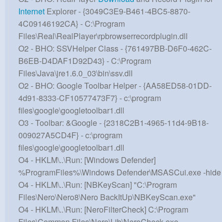
Internet
Explorer - {3049C3E9-B461-4BC5-8870-
4C09146192CA} - C:\Program
Files\Real\RealPlayer\rpbrowserrecordplugin.dll
O2 - BHO: SSVHelper Class - {761497BB-D6F0-462C-
B6EB-D4DAF1D92D43} - C:\Program
Files\Java\jre1.6.0_03\bin\ssv.dll
O2 - BHO: Google Toolbar Helper - {AA58ED58-01DD-
4d91-8333-CF10577473F7} - c:\program
files\google\googletoolbar1.dll
O3 - Toolbar: &Google - {2318C2B1-4965-11d4-9B18-
009027A5CD4F} - c:\program
files\google\googletoolbar1.dll
O4 - HKLM\..\Run: [Windows Defender]
%ProgramFiles%\Windows Defender\MSASCui.exe -hide
O4 - HKLM\..\Run: [NBKeyScan] "C:\Program
Files\Nero\Nero8\Nero BackItUp\NBKeyScan.exe"
O4 - HKLM\..\Run: [NeroFilterCheck] C:\Program
Files\Common Files\Nero\Lib\NeroCheck.exe