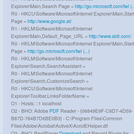
Explorer\Main,Search Page =
http://go.microsoft.com/fwl (..
R0 - HKCU\Software\Microsoft\Internet Explorer\Main,Star
Page =
http://www.google.at/
R1 - HKLM\Software\Microsoft\Internet
Explorer\Main,Default_Page_URL =
http://www.aldi.com/
R0 - HKLM\Software\Microsoft\Internet Explorer\Main,Start
Page =
http://go.microsoft.com/fwl (...)
R0 - HKLM\Software\Microsoft\Internet
Explorer\Search,SearchAssistant =
R0 - HKLM\Software\Microsoft\Internet
Explorer\Search,CustomizeSearch =
R0 - HKCU\Software\Microsoft\Internet
Explorer\Toolbar,LinksFolderName =
O1 - Hosts: ::1 localhost
O2 - BHO: Adobe
PDF
Reader - {06849E9F-C8D7-4D59-
B87D-784B7D6BE0B3} - C:\Program Files\Common
Files\Adobe\Acrobat\ActiveX\AcroIEHelper.dll
O2 - BHO: RealPlayer
Download
and Record Plugin for