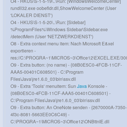
O4 - HKUS\S-1-5-19\..\Run: [WindowsWelcomeCenter]
rundll32.exe oobefldr.dll,ShowWelcomeCenter (User
'LOKALER DIENST')
O4 - HKUS\S-1-5-20\..\Run: [Sidebar]
%ProgramFiles%\Windows Sidebar\Sidebar.exe
/detectMem (User 'NETZWERKDIENST')
O8 - Extra context menu item: Nach Microsoft E&xel
exportieren -
res://C:\PROGRA~1\MICROS~3\Office12\EXCEL.EXE/30
O9 - Extra button: (no name) - {08B0E5C0-4FCB-11CF-
AAA5-00401C608501} - C:\Program
Files\Java\jre1.6.0_03\bin\ssv.dll
O9 - Extra 'Tools' menuitem: Sun
Java
Konsole -
{08B0E5C0-4FCB-11CF-AAA5-00401C608501} -
C:\Program Files\Java\jre1.6.0_03\bin\ssv.dll
O9 - Extra button: An OneNote senden - {2670000A-7350-
4f3c-8081-5663EE0C6C49} -
C:\PROGRA~1\MICROS~3\Office12\ONBttnIE.dll