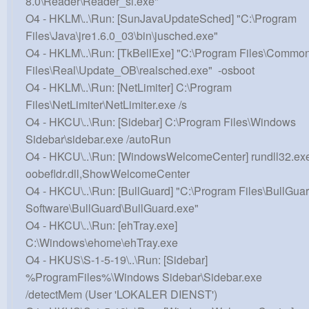
8.0\Reader\Reader_sl.exe"
O4 - HKLM\..\Run: [SunJavaUpdateSched] "C:\Program
Files\Java\jre1.6.0_03\bin\jusched.exe"
O4 - HKLM\..\Run: [TkBellExe] "C:\Program Files\Commo
Files\Real\Update_OB\realsched.exe" -osboot
O4 - HKLM\..\Run: [NetLimiter] C:\Program
Files\NetLimiter\NetLimiter.exe /s
O4 - HKCU\..\Run: [Sidebar] C:\Program Files\Windows
Sidebar\sidebar.exe /autoRun
O4 - HKCU\..\Run: [WindowsWelcomeCenter] rundll32.ex
oobefldr.dll,ShowWelcomeCenter
O4 - HKCU\..\Run: [BullGuard] "C:\Program Files\BullGua
Software\BullGuard\BullGuard.exe"
O4 - HKCU\..\Run: [ehTray.exe]
C:\Windows\ehome\ehTray.exe
O4 - HKUS\S-1-5-19\..\Run: [Sidebar]
%ProgramFiles%\Windows Sidebar\Sidebar.exe
/detectMem (User 'LOKALER DIENST')