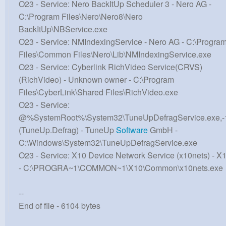
O23 - Service: Nero BackItUp Scheduler 3 - Nero AG -
C:\Program Files\Nero\Nero8\Nero
BackItUp\NBService.exe
O23 - Service: NMIndexingService - Nero AG - C:\Progra
Files\Common Files\Nero\Lib\NMIndexingService.exe
O23 - Service: Cyberlink RichVideo Service(CRVS)
(RichVideo) - Unknown owner - C:\Program
Files\CyberLink\Shared Files\RichVideo.exe
O23 - Service:
@%SystemRoot%\System32\TuneUpDefragService.exe,-
(TuneUp.Defrag) - TuneUp
Software
GmbH -
C:\Windows\System32\TuneUpDefragService.exe
O23 - Service: X10 Device Network Service (x10nets) - X
- C:\PROGRA~1\COMMON~1\X10\Common\x10nets.exe
--
End of file - 6104 bytes