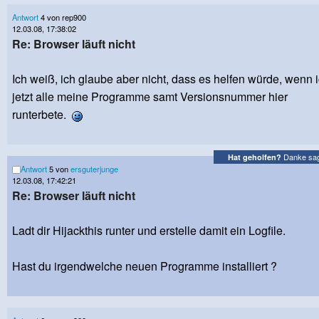
Antwort
4 von rep900
12.03.08, 17:38:02
Re: Browser läuft nicht
Ich weiß, ich glaube aber nicht, dass es helfen würde, wenn 
jetzt alle meine Programme samt Versionsnummer hier
runterbete.
Danke sa
Hat geholfen?
Antwort
5 von
ersguterjunge
12.03.08, 17:42:21
Re: Browser läuft nicht
Ladt dir Hijackthis runter und erstelle damit ein Logfile.
Hast du irgendwelche neuen Programme installiert ?