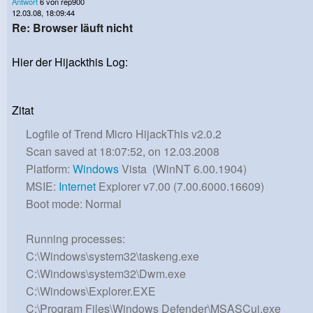
Antwort
6 von rep900
12.03.08, 18:09:44
Re: Browser läuft nicht
Hier der Hijackthis Log:
Zitat
Logfile of Trend Micro HijackThis v2.0.2
Scan saved at 18:07:52, on 12.03.2008
Platform:
Windows
Vista (WinNT 6.00.1904)
MSIE:
Internet
Explorer v7.00 (7.00.6000.16609)
Boot mode: Normal
Running processes:
C:\Windows\system32\taskeng.exe
C:\Windows\system32\Dwm.exe
C:\Windows\Explorer.EXE
C:\Program Files\Windows Defender\MSASCui.exe