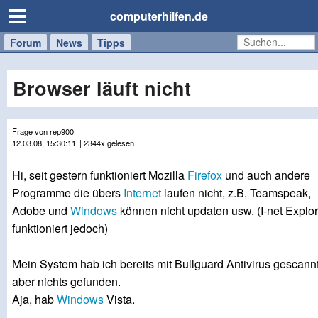
computerhilfen.de
Forum
Handy
Windows
Mac
News
Tipps
/
Tablet
Browser läuft nicht
Frage von rep900
12.03.08, 15:30:11
| 2344x gelesen
Hi, seit gestern funktioniert Mozilla
Firefox
und auch andere
Programme die übers
Internet
laufen nicht, z.B. Teamspeak,
Adobe und
Windows
können nicht updaten usw. (I-net Explor
funktioniert jedoch)
Mein System hab ich bereits mit Bullguard Antivirus gescannt
aber nichts gefunden.
Aja, hab
Windows
Vista.