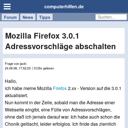
computerhilfen.de
Forum
Handy
Windows
Mac
News
Tipps
/
Tablet
Mozilla Firefox 3.0.1
Adressvorschläge abschalten
Frage von jacki
24.09.08, 17:52:23
| 3125x gelesen
Hallo,
ich habe meine Mozilla
Firefox
2.xx - Version auf die 3.0.1
aktualisiert.
Nun kommt in der Zeile, sobald man die Adresse einer
Webseite eingibt, eine Fülle von Adressvorschlägen,
ohne daß ich jemals darauf war. Ich habe auch schon die
Chonik gelöscht, leider erfolglos. Ich finde das ziemlich