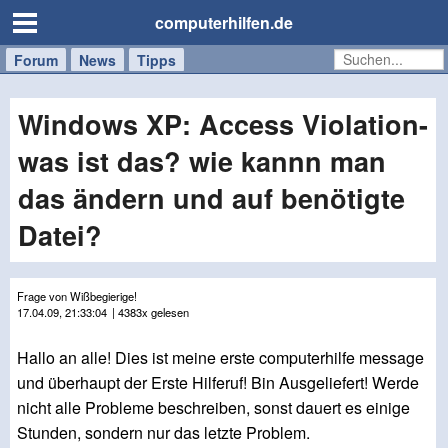
computerhilfen.de
Forum
Handy
Windows
Mac
News
Tipps
/
Tablet
Windows XP: Access Violation-
was ist das? wie kannn man
das ändern und auf benötigte
Datei?
Frage von Wißbegierige!
17.04.09, 21:33:04
| 4383x gelesen
Hallo an alle! Dies ist meine erste computerhilfe message
und überhaupt der Erste Hilferuf! Bin Ausgeliefert! Werde
nicht alle Probleme beschreiben, sonst dauert es einige
Stunden, sondern nur das letzte Problem.