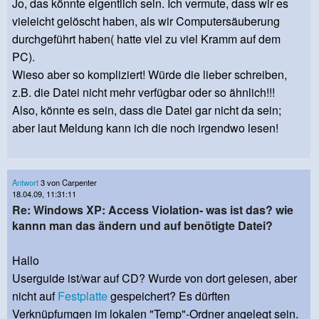
Jo, das könnte eigentlich sein. Ich vermute, dass wir es
vieleicht gelöscht haben, als wir Computersäuberung
durchgeführt haben( hatte viel zu viel Kramm auf dem
PC).
Wieso aber so kompliziert! Würde die lieber schreiben,
z.B. die Datei nicht mehr verfügbar oder so ähnlich!!!
Also, könnte es sein, dass die Datei gar nicht da sein;
aber laut Meldung kann ich die noch irgendwo lesen!
Antwort
3 von Carpenter
18.04.09, 11:31:11
Re: Windows XP: Access Violation- was ist das? wie
kannn man das ändern und auf benötigte Datei?
Hallo
Userguide ist/war auf CD? Wurde von dort gelesen, aber
nicht auf
Festplatte
gespeichert? Es dürften
Verknüpfumgen im lokalen "Temp"-Ordner angelegt sein.