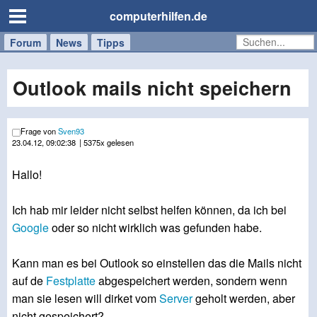
computerhilfen.de
Forum
Handy
Windows
Mac
News
Tipps
/
Tablet
Outlook mails nicht speichern
Frage von
Sven93
23.04.12, 09:02:38
| 5375x gelesen
Hallo!
Ich hab mir leider nicht selbst helfen können, da ich bei
Google
oder so nicht wirklich was gefunden habe.
Kann man es bei Outlook so einstellen das die Mails nicht
auf de
Festplatte
abgespeichert werden, sondern wenn
man sie lesen will dirket vom
Server
geholt werden, aber
nicht gespeichert?