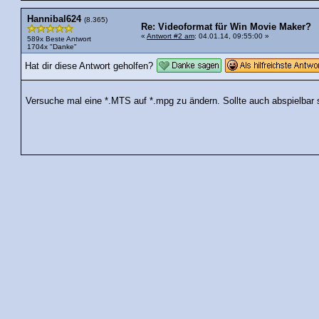
Hannibal624
(8.365)
Re: Videoformat für Win Movie Maker?
«
Antwort #2 am
: 04.01.14, 09:55:00 »
589x Beste Antwort
1704x "Danke"
Hat dir diese Antwort geholfen?
Versuche mal eine *.MTS auf *.mpg zu ändern. Sollte auch abspielbar 