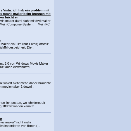
 Vista: ich hab ein problem mit
s movie maker beim brennen mit
er bricht er
ie maker datei nicht mit dvd maker
nMein Computer-System: Mein PC
r
Maker ein Film (nur Fotos) erstellt.
SWMM gespeichert. Die...
vers. 2.0 von Windows Movie Maker
nzt auch einwandtfrei......
ktioniert nicht mehr, daher bräuchte
em moviemaker 1 downl...
einen link posten, wo ichmicrosoft
g 1!!downloaden kann!th...
er
ovie maker" nicht mehr
 importieren von filmen (...