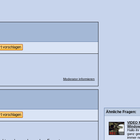
Moderator informieren
Ähnliche Fragen:
VIDEO M
Window
Hallo ih
ganz ger
immer nu