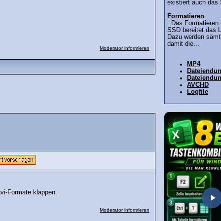
existiert auch das
Formatieren
Das Formatieren e
SSD bereitet das L
Dazu werden sämtl
damit die...
Moderator informieren
MP4
Dateiendu
Dateiendu
AVCHD
Logfile
avi-Formate klappen.
Moderator informieren