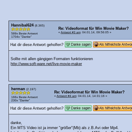
Hannibal624
(8.365)
Re: Videoformat für Win Movie Maker?
«
Antwort #3 am
: 04.01.14, 09:56:05 »
589x Beste Antwort
1704x "Danke"
Hat dir diese Antwort geholfen?
Sollte mit allen gängigen Formaten funktionieren
http://www.soft-ware.net/live-movie-maker
herman
(2.197)
Re: Videoformat für Win Movie Maker?
«
Antwort #4 am
: 04.01.14, 14:31:16 »
166x Beste Antwort
230x "Danke"
Hat dir diese Antwort geholfen?
danke,
Ein MTS Video ist ja immer "größer"(Mb) als z.B.Avi oder Mp4.