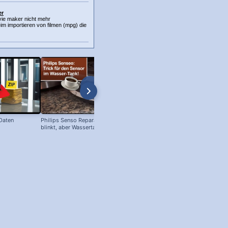
er
vie maker nicht mehr
m importieren von filmen (mpg) die
 Daten
Philips Senso Reparatur: Blaue LED
Telefon Symbol + Kostenlose Off
blinkt, aber Wassertank voll?
Icons (Download!)