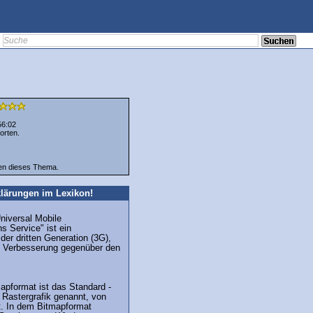
56:02
orten.
ten dieses Thema.
lärungen im Lexikon!
niversal Mobile
 Service" ist ein
der dritten Generation (3G),
he Verbesserung gegenüber den
pformat ist das Standard -
 Rastergrafik genannt, von
. In dem Bitmapformat