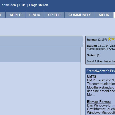
anmelden
|
Hilfe
|
Frage stellen
T
APPLE
LINUX
SPIELE
COMMUNITY
MEHR
herman
(2.197)
Datum:
03.01.14, 21:
4097x gelesen, 5 Antw
Seiten:
[
1
]
0 und 1 Gast betrach
Fremdwörter? Erk
UMTS
UMTS, kurz vor "U
Telecommunications
Mobilfunkstandard 
der eine erheblic
Mo...
Bitmap Format
Das Windows-Bitma
Grafikformat, auch
Windows Microsoft