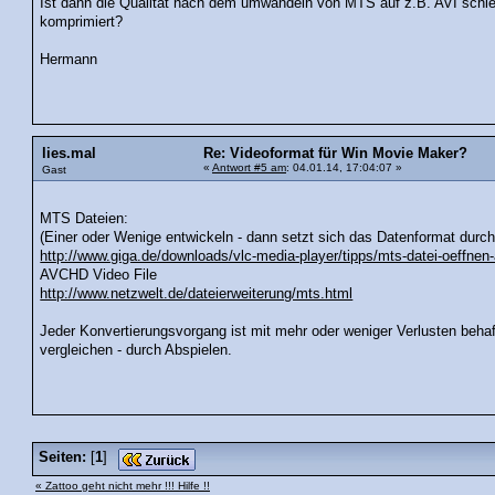
Ist dann die Qualität nach dem umwandeln von MTS auf z.B. AVI schl
komprimiert?
Hermann
lies.mal
Re: Videoformat für Win Movie Maker?
«
Antwort #5 am
: 04.01.14, 17:04:07 »
Gast
MTS Dateien:
(Einer oder Wenige entwickeln - dann setzt sich das Datenformat durch 
http://www.giga.de/downloads/vlc-media-player/tipps/mts-datei-oeffnen
AVCHD Video File
http://www.netzwelt.de/dateierweiterung/mts.html
Jeder Konvertierungsvorgang ist mit mehr oder weniger Verlusten beha
vergleichen - durch Abspielen.
Seiten:
[
1
]
« Zattoo geht nicht mehr !!! Hilfe !!