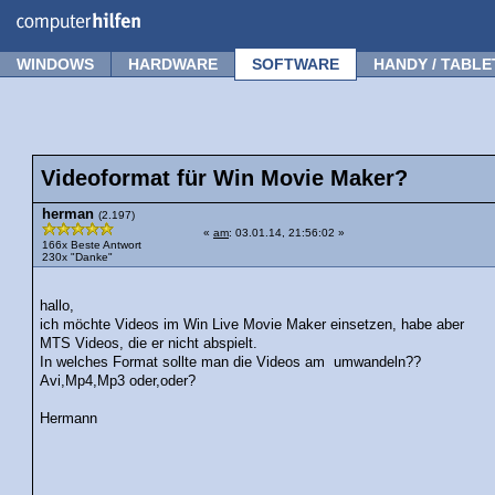
Forum
Tipps
News
Frage stellen
WINDOWS
HARDWARE
SOFTWARE
HANDY / TABLE
Videoformat für Win Movie Maker?
herman
(2.197)
«
am
: 03.01.14, 21:56:02 »
166x Beste Antwort
230x "Danke"
hallo,
ich möchte Videos im Win Live Movie Maker einsetzen, habe aber
MTS Videos, die er nicht abspielt.
In welches Format sollte man die Videos am
umwandeln??
Avi,Mp4,Mp3 oder,oder?
Hermann