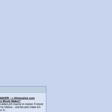
AKER --> Alternative zum
s Movie Maker?
r Lieben,ich mache in meiner Freizeit
ne Videos - und bis jetzt habe ich
r S...