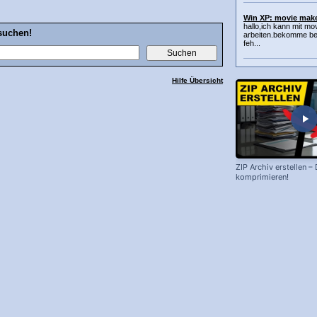
Win XP: movie mak
hallo,ich kann mit mo
suchen!
arbeiten.bekomme bei
feh...
Hilfe Übersicht
ZIP Archiv erstellen –
komprimieren!