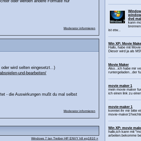
echter oder werden andere Formate nur
Windows
window
dvd mak
kann mov
brenne
Moderator informieren
ist etw...
Win XP: Movie Make
Hallo, habe mit Movie 
Dieser wird ja als M
Movie Maker
oder wird selten eingesetzt...)
Also...ich habe mir 
runtergeladen...der fu
-abspielen-und-bearbeiten/
movie maker 1
mein movie maker fun
ich einen link zu ein
ftet - die Auswirkungen mußt du mal selbst
movie-maker 1
konntet ihr mir bitte 
Moderator informieren
movie-maker1!!wichti
Win XP: movie mak
hallo,ich kann mit "m
arbeiten.bekomme beim
Windows 7 lan Treiber HP ENVY h8 eg1810 »