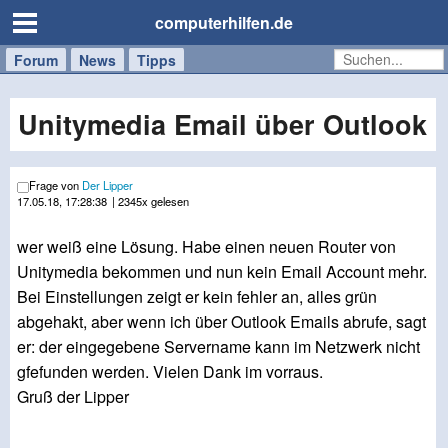
computerhilfen.de
Forum
Handy
Windows
Mac
News
Tipps
/
Tablet
Unitymedia Email über Outlook
Frage von
Der Lipper
17.05.18, 17:28:38
| 2345x gelesen
wer weiß eine Lösung. Habe einen neuen Router von
Unitymedia bekommen und nun kein Email Account mehr.
Bei Einstellungen zeigt er kein fehler an, alles grün
abgehakt, aber wenn ich über Outlook Emails abrufe, sagt
er: der eingegebene Servername kann im Netzwerk nicht
gfefunden werden. Vielen Dank im vorraus.
Gruß der Lipper