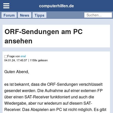
computerhilfen.de
Forum
Handy
Windows
Mac
News
Tipps
/
Tablet
ORF-Sendungen am PC
ansehen
Frage von
erwl
04.01.24, 17:45:37
| 1159x gelesen
Guten Abend,
es ist bekannt, dass die ORF-Sendungen verschlüsselt
gesendet werden. Die Aufnahme auf einer externen FP
über einen SAT-Receiver funktioniert und auch die
Wiedergabe, aber nur wiederum auf diesem SAT-
Receiver. Das Abspielen am PC ist nicht möglich. Es gibt