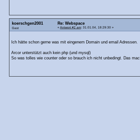
koerschgen2001
Re: Webspace
«
Antwort #2 am
: 31.01.04, 18:29:30 »
Gast
Ich hätte schon gerne was mit eingenem Domain und email Adressen.
Arcor unterstützt auch kein php (und mysql)
So was tolles wie counter oder so brauch ich nicht unbedingt. Das mach