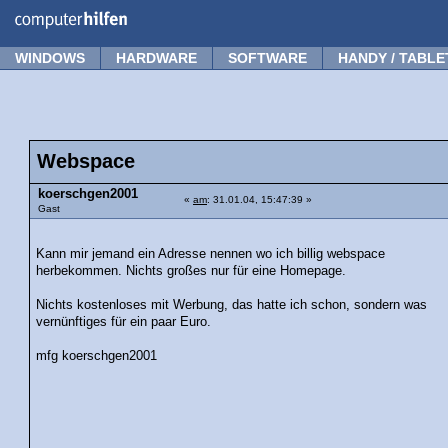
Forum
Tipps
News
Frage stellen
WINDOWS
HARDWARE
SOFTWARE
HANDY / TABLE
Webspace
koerschgen2001
«
am
: 31.01.04, 15:47:39 »
Gast
Kann mir jemand ein Adresse nennen wo ich billig webspace
herbekommen. Nichts großes nur für eine Homepage.
Nichts kostenloses mit Werbung, das hatte ich schon, sondern was
vernünftiges für ein paar Euro.
mfg koerschgen2001