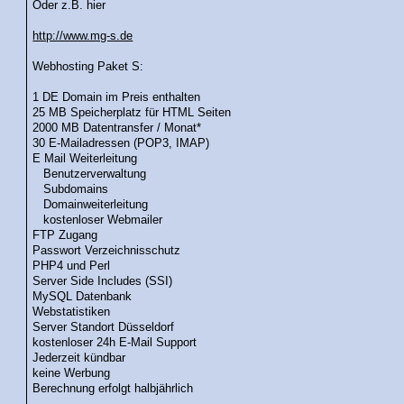
Oder z.B. hier
http://www.mg-s.de
Webhosting Paket S:
1 DE Domain im Preis enthalten
25 MB Speicherplatz für HTML Seiten
2000 MB Datentransfer / Monat*
30 E-Mailadressen (POP3, IMAP)
E Mail Weiterleitung
Benutzerverwaltung
Subdomains
Domainweiterleitung
kostenloser Webmailer
FTP Zugang
Passwort Verzeichnisschutz
PHP4 und Perl
Server Side Includes (SSI)
MySQL Datenbank
Webstatistiken
Server Standort Düsseldorf
kostenloser 24h E-Mail Support
Jederzeit kündbar
keine Werbung
Berechnung erfolgt halbjährlich