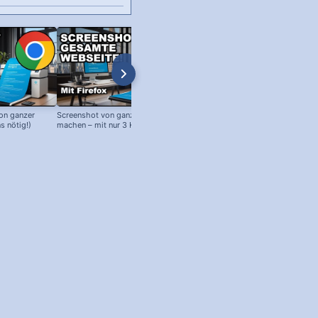
on ganzer
Screenshot von ganzer Webseite
Edge Browser: Google als Startse
s nötig!)
machen – mit nur 3 Klicks!
(oder andere Webseiten!)