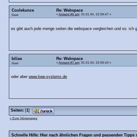
Coolekunze
Re: Webspace
«
Antwort #6 am
: 31.01.04, 22:58:47 »
Gast
es gibt auch jede menge seiten die webspace vergleichen und so. ich
bilias
Re: Webspace
«
Antwort #7 am
: 31.01.04, 23:58:43 »
Gast
oder aber
www.tiwe-systems.de
Seiten:
[
1
]
« Eure Hómepages
Schnelle Hilfe: Hier nach ähnlichen Fragen und passenden Tipps 