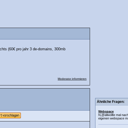
echts (60€ pro jahr 3 de-domains, 300mb
Moderator informieren
Ähnliche Fragen:
Webspace
hi,@allwollte mal nac
eigenen webspace ma