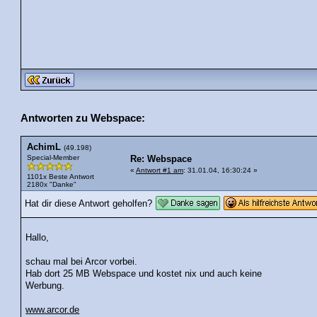
Antworten zu Webspace:
AchimL
(49.198)
Special-Member
Re: Webspace
«
Antwort #1 am
: 31.01.04, 16:30:24 »
1101x Beste Antwort
2180x "Danke"
Hat dir diese Antwort geholfen?
Hallo,
schau mal bei Arcor vorbei.
Hab dort 25 MB Webspace und kostet nix und auch keine
Werbung.
www.arcor.de