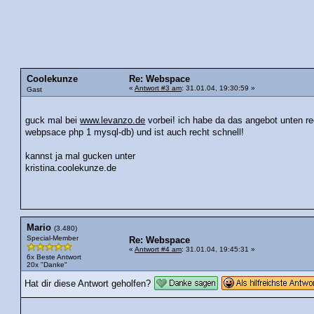
Coolekunze
Re: Webspace
«
Antwort #3 am
: 31.01.04, 19:30:59 »
Gast
guck mal bei
www.levanzo.de
vorbei! ich habe da das angebot unten r
webpsace php 1 mysql-db) und ist auch recht schnell!
kannst ja mal gucken unter
kristina.coolekunze.de
Mario
(3.480)
Special-Member
Re: Webspace
«
Antwort #4 am
: 31.01.04, 19:45:31 »
6x Beste Antwort
20x "Danke"
Hat dir diese Antwort geholfen?