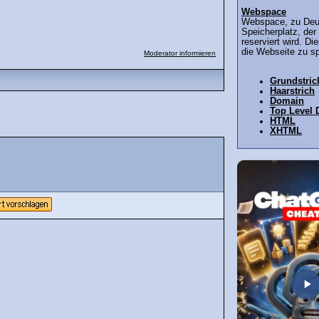
Webspace
Webspace, zu Deuts
Speicherplatz, de
reserviert wird. Di
die Webseite zu sp
Moderator informieren
Grundstric
Haarstrich
Domain
Top Level
HTML
XHTML