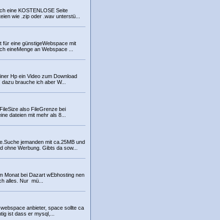
euch eine KOSTENLOSE Seite
ien wie .zip oder .wav unterstü...
t für eine günstigeWebspace mit
ich eineMenge an Webspace ...
einer Hp ein Video zum Download
! dazu brauche ich aber W...
 FileSize also FileGrenze bei
ine dateien mit mehr als 8...
e.Suche jemanden mit ca.25MB und
nd ohne Werbung. Gibts da sow...
em Monat bei Dazart wEbhosting nen
uch alles. Nur mü...
 webspace anbieter, space sollte ca
ig ist dass er mysql,...