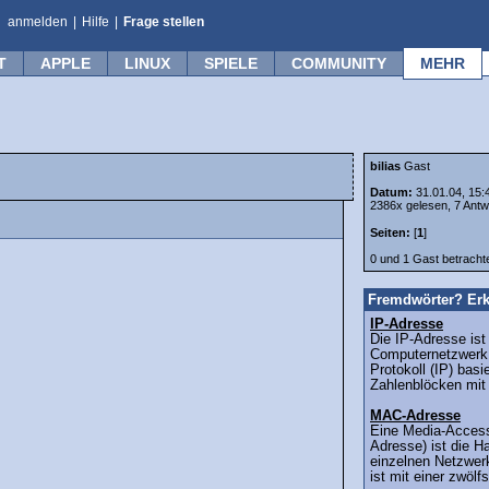
anmelden
|
Hilfe
|
Frage stellen
T
APPLE
LINUX
SPIELE
COMMUNITY
MEHR
bilias
Gast
Datum:
31.01.04, 15:
2386x gelesen, 7 Antw
Seiten:
[
1
]
0 und 1 Gast betrach
Fremdwörter? Erk
IP-Adresse
Die IP-Adresse ist
Computernetzwerk,
Protokoll (IP) basi
Zahlenblöcken mit 
MAC-Adresse
Eine Media-Acces
Adresse) ist die H
einzelnen Netzwer
ist mit einer zwölf