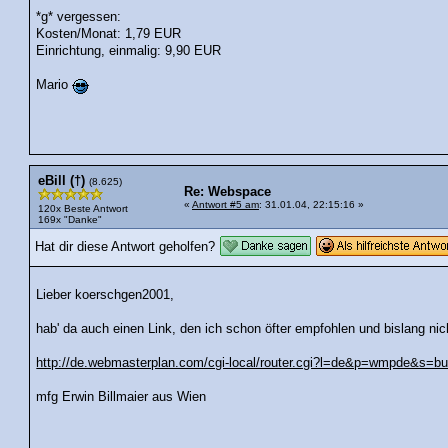
*g* vergessen:
Kosten/Monat: 1,79 EUR
Einrichtung, einmalig: 9,90 EUR
Mario
eBill (†)
(8.625)
Re: Webspace
«
Antwort #5 am
: 31.01.04, 22:15:16 »
120x Beste Antwort
169x "Danke"
Hat dir diese Antwort geholfen?
Lieber koerschgen2001,
hab' da auch einen Link, den ich schon öfter empfohlen und bislang nic
http://de.webmasterplan.com/cgi-local/router.cgi?l=de&p=wmpde&s=bu
mfg Erwin Billmaier aus Wien