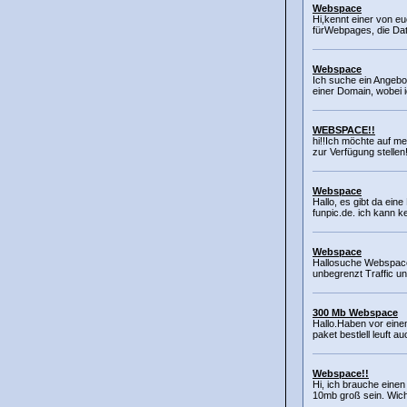
Webspace
Hi,kennt einer von 
fürWebpages, die Date
Webspace
Ich suche ein Angebo
einer Domain, wobei 
WEBSPACE!!
hi!!Ich möchte auf m
zur Verfügung stellen
Webspace
Hallo, es gibt da eine
funpic.de. ich kann ke
Webspace
Hallosuche Webspac
unbegrenzt Traffic u
300 Mb Webspace
Hallo.Haben vor ein
paket bestlell leuft a
Webspace!!
Hi, ich brauche einen
10mb groß sein. Wicht