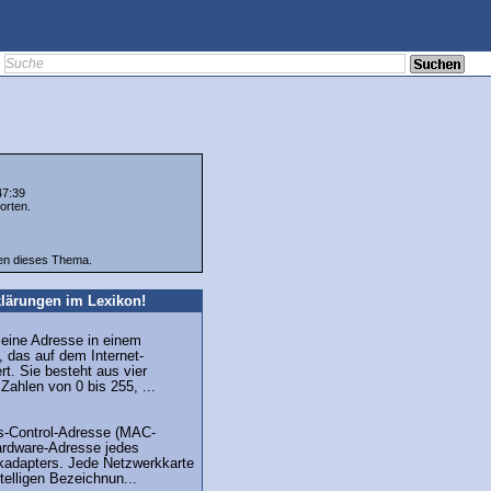
47:39
orten.
ten dieses Thema.
lärungen im Lexikon!
 eine Adresse in einem
 das auf dem Internet-
ert. Sie besteht aus vier
Zahlen von 0 bis 255, ...
s-Control-Adresse (MAC-
ardware-Adresse jedes
kadapters. Jede Netzwerkkarte
stelligen Bezeichnun...