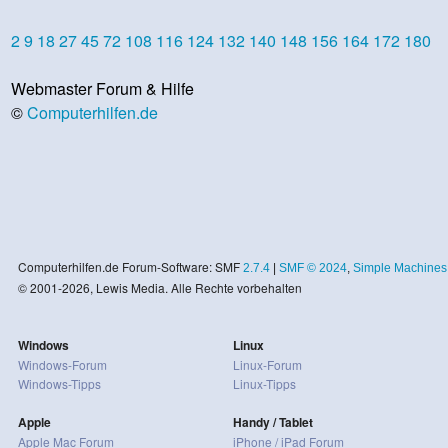
2
9
18
27
45
72
108
116
124
132
140
148
156
164
172
180
Webmaster Forum & Hilfe
©
Computerhilfen.de
Computerhilfen.de Forum-Software: SMF
2.7.4
|
SMF © 2024
,
Simple Machines
© 2001-2026, Lewis Media. Alle Rechte vorbehalten
Windows
Linux
Windows-Forum
Linux-Forum
Windows-Tipps
Linux-Tipps
Apple
Handy / Tablet
Apple Mac Forum
iPhone / iPad Forum