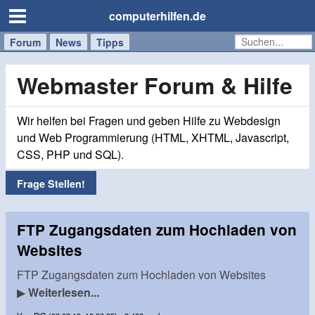
computerhilfen.de
Forum
Handy
Windows
Mac
News
Tipps
/
Tablet
Webmaster Forum & Hilfe
Wir helfen bei Fragen und geben Hilfe zu Webdesign
und Web Programmierung (HTML, XHTML, Javascript,
CSS, PHP und SQL).
Frage Stellen!
FTP Zugangsdaten zum Hochladen von
Websites
FTP Zugangsdaten zum Hochladen von Websites
▶
Weiterlesen...