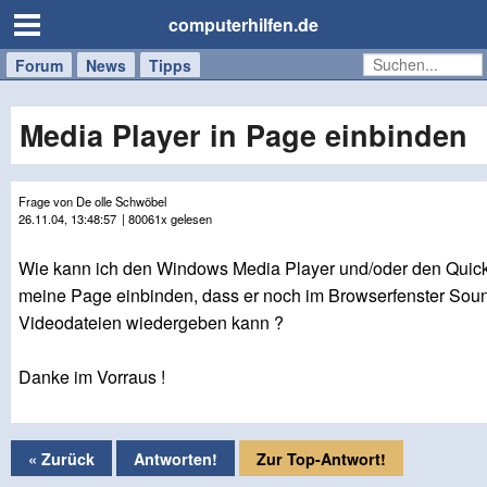
computerhilfen.de
Forum
Handy
Windows
Mac
News
Tipps
/
Tablet
Media Player in Page einbinden
Frage von De olle Schwöbel
26.11.04, 13:48:57
| 80061x gelesen
Wie kann ich den Windows Media Player und/oder den Quic
meine Page einbinden, dass er noch im Browserfenster Sou
Videodateien wiedergeben kann ?
Danke im Vorraus !
« Zurück
Antworten!
Zur Top-Antwort!