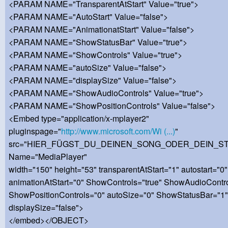
<PARAM NAME="TransparentAtStart" Value="true">
<PARAM NAME="AutoStart" Value="false">
<PARAM NAME="AnimationatStart" Value="false">
<PARAM NAME="ShowStatusBar" Value="true">
<PARAM NAME="ShowControls" Value="true">
<PARAM NAME="autoSize" Value="false">
<PARAM NAME="displaySize" Value="false">
<PARAM NAME="ShowAudioControls" Value="true">
<PARAM NAME="ShowPositionControls" Value="false">
<Embed type="application/x-mplayer2"
pluginspage="
http://www.microsoft.com/Wi (...)
"
src="HIER_FÜGST_DU_DEINEN_SONG_ODER_DEIN_S
Name="MediaPlayer"
width="150" height="53" transparentAtStart="1" autostart="0"
animationAtStart="0" ShowControls="true" ShowAudioContr
ShowPositionControls="0" autoSize="0" ShowStatusBar="1"
displaySize="false">
</embed></OBJECT>