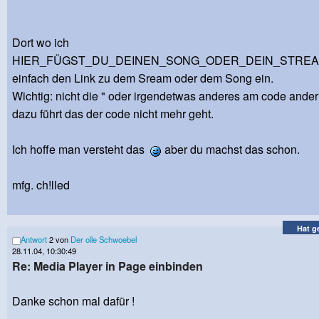
Dort wo ich
HIER_FÜGST_DU_DEINEN_SONG_ODER_DEIN_STREAM_
einfach den Link zu dem Sream oder dem Song ein.
Wichtig: nicht die " oder irgendetwas anderes am code ander
dazu führt das der code nicht mehr geht.
Ich hoffe man versteht das
aber du machst das schon.
mfg. ch!lled
Hat g
Antwort
2 von
Der olle Schwoebel
28.11.04, 10:30:49
Re: Media Player in Page einbinden
Danke schon mal dafür !