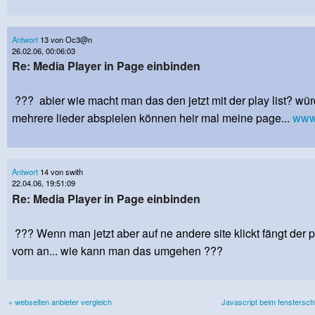
Antwort
13 von Oc3@n
26.02.06, 00:06:03
Re: Media Player in Page einbinden
??? abier wie macht man das den jetzt mit der play list? wü
mehrere lieder abspielen können heir mal meine page...
www.
Antwort
14 von swith
22.04.06, 19:51:09
Re: Media Player in Page einbinden
??? Wenn man jetzt aber auf ne andere site klickt fängt der 
vorn an... wie kann man das umgehen ???
« webseiten anbieter vergleich
Javascript beim fenstersch