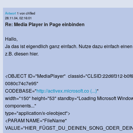
Antwort
1 von ch!lled
28.11.04, 02:16:01
Re: Media Player in Page einbinden
Hallo,
Ja das ist eigendlich ganz einfach. Nutze dazu einfach einen
z.B. diesen hier.
<OBJECT ID="MediaPlayer" classid="CLSID:22d6f312-b0f6
0080c74c7e95"
CODEBASE="
http://activex.microsoft.co (...)
"
width="150" height="53" standby="Loading Microsoft Windo
components..."
type="application/x-oleobject">
<PARAM NAME="FileName"
VALUE="HIER_FÜGST_DU_DEINEN_SONG_ODER_DEIN