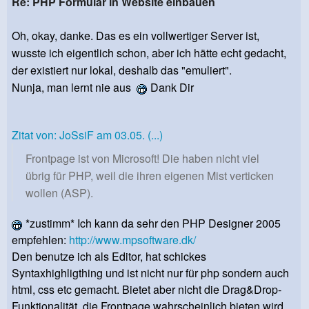
Re: PHP Formular in Website einbauen
Oh, okay, danke. Das es ein vollwertiger Server ist,
wusste ich eigentlich schon, aber ich hätte echt gedacht,
der existiert nur lokal, deshalb das "emuliert".
Nunja, man lernt nie aus
Dank Dir
Zitat von: JoSsiF am 03.05. (...)
Frontpage ist von Microsoft! Die haben nicht viel
übrig für PHP, weil die ihren eigenen Mist verticken
wollen (ASP).
*zustimm* Ich kann da sehr den PHP Designer 2005
empfehlen:
http://www.mpsoftware.dk/
Den benutze ich als Editor, hat schickes
Syntaxhighligthing und ist nicht nur für php sondern auch
html, css etc gemacht. Bietet aber nicht die Drag&Drop-
Funktionalität, die Frontpage wahrscheinlich bieten wird