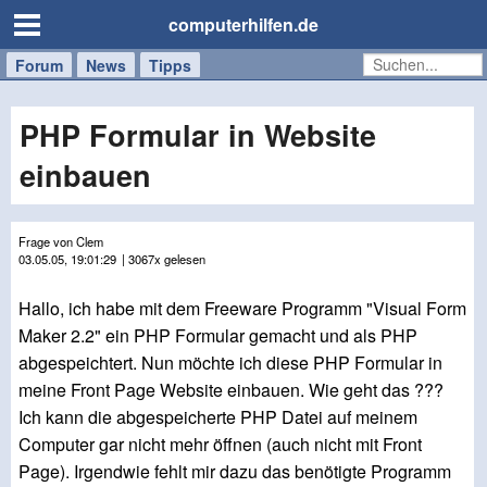
computerhilfen.de
Forum
Handy
Windows
Mac
News
Tipps
/
Tablet
PHP Formular in Website
einbauen
Frage von Clem
03.05.05, 19:01:29
| 3067x gelesen
Hallo, ich habe mit dem Freeware Programm "Visual Form
Maker 2.2" ein PHP Formular gemacht und als PHP
abgespeichtert. Nun möchte ich diese PHP Formular in
meine Front Page Website einbauen. Wie geht das ???
Ich kann die abgespeicherte PHP Datei auf meinem
Computer gar nicht mehr öffnen (auch nicht mit Front
Page). Irgendwie fehlt mir dazu das benötigte Programm