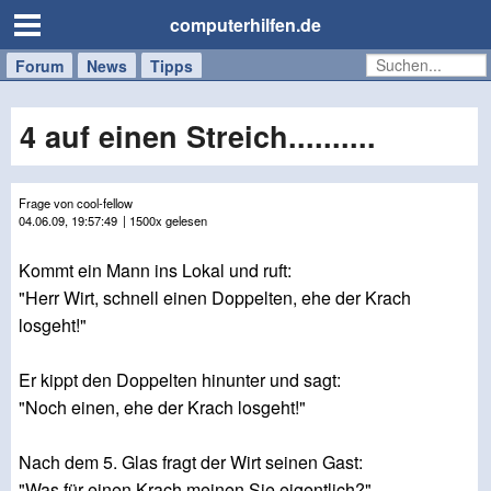
computerhilfen.de
Forum
Handy
Windows
Mac
News
Tipps
/
Tablet
4 auf einen Streich..........
Frage von cool-fellow
04.06.09, 19:57:49
| 1500x gelesen
Kommt ein Mann ins Lokal und ruft:
"Herr Wirt, schnell einen Doppelten, ehe der Krach
losgeht!"
Er kippt den Doppelten hinunter und sagt:
"Noch einen, ehe der Krach losgeht!"
Nach dem 5. Glas fragt der Wirt seinen Gast:
"Was für einen Krach meinen Sie eigentlich?"