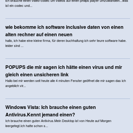
ich brauche einen video-codec um videos auf einen philips player umzuwandeln...was
ist ein codec und...
wie bekomme ich software inclusive daten von einen
alten rechner auf einen neuen
hallo, ich habe eine kleine firma, für deren buchhaltung ich sehr teure software habe.
leider sind ...
POPUPS die mir sagen ich hätte einen virus und mir
gleich einen unsicheren link
Hallo bei mir werden seit heute alle 4 minuten Fenster geöffnet die mir sagen das ich
angeblich vir...
Windows Vista: Ich brauche einen guten
Antivirus.Kennt jemand einen?
Ich brauche einen guten Antivirus.Mein Desktop ist von Heute auf Morgen
leergefegt.Ich hatte schon s...