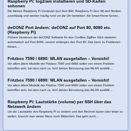
Raspberry Pi: log2ram installieren und SD-Karten
schonen
Die kleinen Raspberry Pi Computer (auf dem Bild: Raspberry Pi Zero W) sind flexibel,
zuverlässig und werden häufig rund um die Uhr betrieben: Als Smart-Home-Server...
deCONZ Port ändern: deCONZ auf Port 80, 8080 etc.
(Raspberry Pi)
Frühere Versionen der deCONZ Software für den ConBee ZigBee Stick starteten
automatisch auf Port 8080, neuere verlangen den Port 80: Das kann zu Problemen
führen,...
Fritzbox 7590 / 6890: WLAN ausgefallen – Vorsicht!
Vor allem ältere Modelle der Fritzbox 7590 und 6890 sollen von einem Problem
betroffen sein, bei dem nach ca. fünf Jahren Benutzung das WLAN ausfällt:...
Fritzbox 7590 / 6890: WLAN ausgefallen – Vorsicht!
Vor allem ältere Modelle der Fritzbox 7590 und 6890 sollen von einem Problem
betroffen sein, bei dem nach ca. fünf Jahren Benutzung das WLAN ausfällt:...
Raspberry Pi: Lautstärke (volume) per SSH über das
Netzwerk ändern
Um die Lautstärke des Raspberry Pi zu ändern und den Rechner lauter oder leiser zu
stellen, braucht man weder Maus noch Bildschirm: Das geht auch...