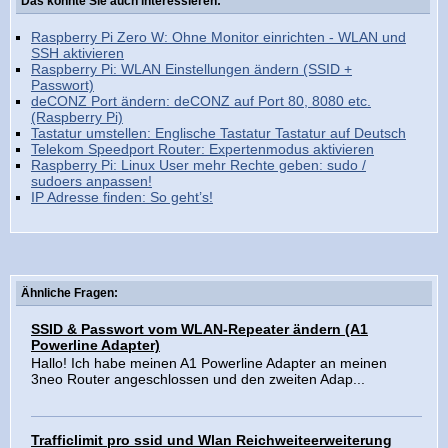
Das könnte Sie auch interessieren:
Raspberry Pi Zero W: Ohne Monitor einrichten - WLAN und
SSH aktivieren
Raspberry Pi: WLAN Einstellungen ändern (SSID +
Passwort)
deCONZ Port ändern: deCONZ auf Port 80, 8080 etc.
(Raspberry Pi)
Tastatur umstellen: Englische Tastatur Tastatur auf Deutsch
Telekom Speedport Router: Expertenmodus aktivieren
Raspberry Pi: Linux User mehr Rechte geben: sudo /
sudoers anpassen!
IP Adresse finden: So geht’s!
Ähnliche Fragen:
SSID & Passwort vom WLAN-Repeater ändern (A1
Powerline Adapter)
Hallo! Ich habe meinen A1 Powerline Adapter an meinen
3neo Router angeschlossen und den zweiten Adap...
Trafficlimit pro ssid und Wlan Reichweiteerweiterung