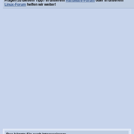
Fragen zu diesem Tipp? In unserem
Hardware-Forum
oder in unserem
Linux-Forum
helfen wir weiter!