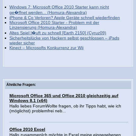
Windows 7: Microsoft Office 2010 Starter kann nicht
ge�ffnet werden... (Homura-Alexandra)
iPhone & Co Verloren? Apple Geräte schnell wiederfinden
Microsoft Office 2010 Starter - Problem mit der
Linzensierung (Homura-Alexandra)
Altes Spiel l�uft zu schnell [Earth 2150] (Cyruz09)
Sicherheitslücke von Hackern selbst geschlossen – iPads
wieder sicher
Kinect – Microsofts Konkurrenz zur Wii
Ähnliche Fragen:
Microsoft Office 365 und Office 2010 gleichzeitig auf
Windows 8.1 (x64)
Hallo liebes ForumWollte fragen, ob ihr Tipps habt, wie ich
(möglichst) problemfrei neb...
Office 2010 Excel
Hallo zusammenIch möchte in Excel meine eingegebenen