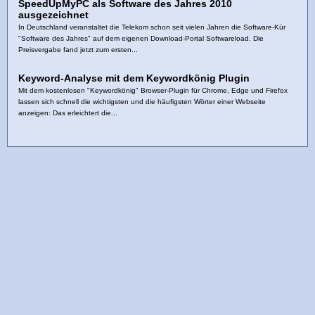
SpeedUpMyPC als Software des Jahres 2010
ausgezeichnet
In Deutschland veranstaltet die Telekom schon seit vielen Jahren die Software-Kür
"Software des Jahres" auf dem eigenen Download-Portal Softwareload. Die
Preisvergabe fand jetzt zum ersten...
Keyword-Analyse mit dem Keywordkönig Plugin
Mit dem kostenlosen "Keywordkönig" Browser-Plugin für Chrome, Edge und Firefox
lassen sich schnell die wichtigsten und die häufigsten Wörter einer Webseite
anzeigen: Das erleichtert die...