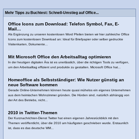
Mehr Tipps zu Buchtest: Schnell-Umstieg auf Office...
Office Icons zum Download: Telefon Symbol, Fax, E-
Mail…
Als Ergänzung zu unseren kostenlosen Word Pfeilen bieten wir hier zahlreiche Office
Icons zum kostenlosen Download an: Ideal für Briefpapier oder selber gedruckte
Visitenkarten, Dokumente...
Mit Microsoft Office den Arbeitsalltag optimieren
In der heutigen digitalen Ära ist es unerlässlich, über die richtigen Tools zu verfügen,
um den Arbeitsalltag effizient und produktiv zu gestalten. Microsoft Office hat...
Homeoffice als Selbstständiger: Wie Nutzer günstig an
neue Software kommen
Gerade Online-Unternehmen können heute quasi mühelos ein eigenes Unternehmen
aus dem heimischen Wohnzimmer gründen. Die Hürden sind, natürlich abhängig von
der Art des Betriebs, nicht...
2010 in Twitter-Themen
Der Kurznachrichten-Dienst Twitter hat einen eigenen Jahresrückblick mit den
Themen veröffentlicht, über die 2010 am häufigsten geschrieben wurde. Erstaunlich
ist, dass es das deutsche WM...