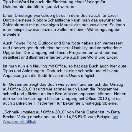
Tipp bei Word ist auch die Einrichtung einer Vorlage für
Dokumente, die öfters genutzt werden.
Einen Umsteigerworkshop gibt es in dem Buch auch für Excel.
Durch die neue Ribbon-Schaltfläche kann man das gewünschte
Zahlenformat mit nur wenigen Mausklicks nun zuweisen. So kann
man beispielsweise einzelne Zellen mit einer Währungsangabe
erweitern.
Auch Power Point, Outlook und One Note haben sich verbessert
und überzeugen durch eine bessere Usability und verschiedene
Upgrades. Der Umgang mit diesen Programmen wird ebenso
detailliert und illustriert erläutert wie auch bei Word und Excel.
Ist man nun ein Neuling mit Office, so hat das Buch auch hier gute
Tipps und Anleitungen. Dadurch ist eine schnelle und effiziente
Anpassung an die Bedürfnisse des Users möglich.
Im Gesamten zeigt das Buch wie schnell und einfach der Umzug
auf Office 2010 ist und wie schnell auch Laien die Programme
schnell und effizient an ihre Bedürfnisse anpassen können. Neben
den vielen Erklärungen für den Umgang mit Office 2010 gibt es
auch zahlreiche Hilfsthemen für bekannte Umstiegsprobleme.
„Schnell-Umstieg auf Office 2010“ von René Gäbler ist im Data
Becker Verlag erschienen und für 14,95 EUR zum Beispiel
bei
Amazon erhältlich
.