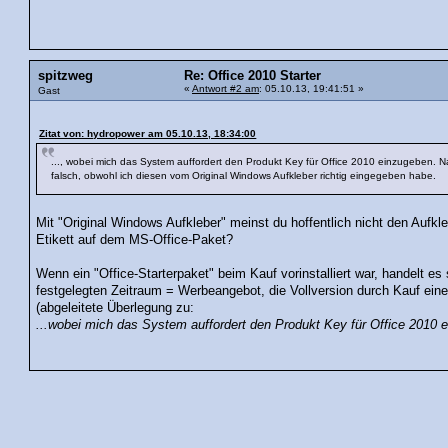
spitzweg
Re: Office 2010 Starter
«
Antwort #2 am
: 05.10.13, 19:41:51 »
Gast
Zitat von: hydropower am 05.10.13, 18:34:00
..., wobei mich das System auffordert den Produkt Key für Office 2010 einzugeben. Na
falsch, obwohl ich diesen vom Original Windows Aufkleber richtig eingegeben habe.
Mit "Original Windows Aufkleber" meinst du hoffentlich nicht den Aufkl
Etikett auf dem MS-Office-Paket?
Wenn ein "Office-Starterpaket" beim Kauf vorinstalliert war, handelt es 
festgelegten Zeitraum = Werbeangebot, die Vollversion durch Kauf eine
(abgeleitete Überlegung zu:
...wobei mich das System auffordert den Produkt Key für Office 2010 