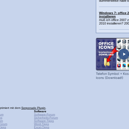
dummerweise habe ich
Windows 7: office 2
installieren
muß ich office 2007 z
2010 installieren? 20
Telefon Symbol + Kost
Icons (Download!)
ptimiert mit dem
Serponado Plugin
.
Software
rum
Software-Forum
ps
Sicherheits-Forum
um
Software-Tipps
Forum
Word-Tipps
ipps
Excel-Tipps