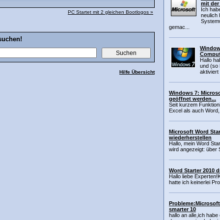
mit der
Ich hab
PC Startet mit 2 gleichen Bootlogos »
neulich 
Systemw
gemac...
suchen!
Windows
Compute
Hallo ha
und (so 
aktiviert
Hilfe Übersicht
Windows 7: Microsof
geöffnet werden...
Seit kurzem Funktioni
Excel als auch Word,
Microsoft Word Star
wiederherstellen
Hallo, mein Word Star
wird angezeigt: über
Word Starter 2010 
Hallo liebe Experten!K
hatte ich keinerlei P
Probleme:Microsoft 
smarter 10
hallo an alle,ich habe