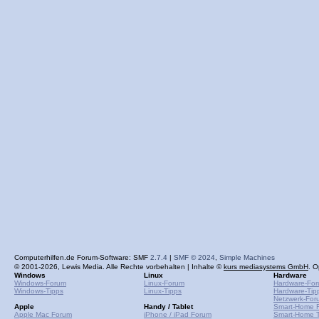
Computerhilfen.de Forum-Software: SMF
2.7.4
|
SMF © 2024
,
Simple Machines
© 2001-2026, Lewis Media. Alle Rechte vorbehalten | Inhalte ©
kurs mediasystems GmbH
. O
Windows
Linux
Hardware
Windows-Forum
Linux-Forum
Hardware-Fo
Windows-Tipps
Linux-Tipps
Hardware-Tip
Netzwerk-For
Apple
Handy / Tablet
Smart-Home 
Apple Mac Forum
iPhone / iPad Forum
Smart-Home T