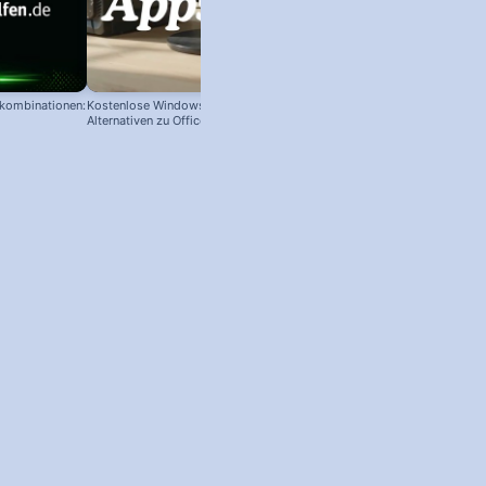
nkombinationen:
Kostenlose Windows Apps:
90 % der Excel Nutzer kennen die
Alternativen zu Office, Photoshop &
Tricks nicht – und brauchen ewig 
Co.
eine #Tabelle! #excel