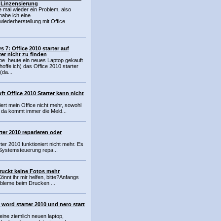
 Linzensierung
e mal wieder ein Problem, also
habe ich eine
iederherstellung mit Office
 7: Office 2010 starter auf
r nicht zu finden
be heute ein neues Laptop gekauft
hoffe ich) das Office 2010 starter
 (da...
t Office 2010 Starter kann nicht
ert mein Office nicht mehr, sowohl
 da kommt immer die Meld...
ter 2010 reparieren oder
ter 2010 funktioniert nicht mehr. Es
 Systemsteuerung repa...
druckt keine Fotos mehr
önnt ihr mir helfen, bitte?Anfangs
robleme beim Drucken ...
word starter 2010 und nero start
 eine ziemlich neuen laptop,