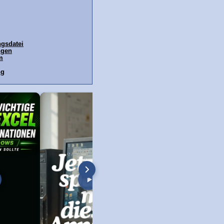
gsdatei
ngen
m
ng