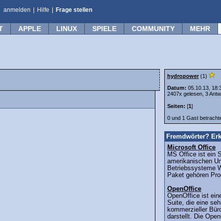
anmelden
|
Hilfe
|
Frage stellen
T
APPLE
LINUX
SPIELE
COMMUNITY
MEHR
hydropower
(1)
Datum:
05.10.13, 18:
2407x gelesen, 3 Antw
Seiten:
[
1
]
0 und 1 Gast betrach
Fremdwörter? Erk
Microsoft Office
MS Office ist ein 
amerikanischen Un
Betriebssysteme 
Paket gehören Pro
OpenOffice
OpenOffice ist ein
Suite, die eine seh
kommerzieller Büro
darstellt. Die Open