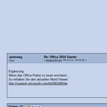
spitzweg
Re: Office 2010 Starter
«
Antwort #3 am
: 05.10.13, 19:45:45 »
Gast
Ergänzung:
Wenn das Office-Paket zu teuer erscheint...
So erhalten Sie den aktuellen Word Viewer:
http://support.microsoft.com/kb/891090/de
Seiten:
[
1
]