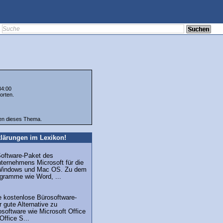
34:00
orten.
ten dieses Thema.
lärungen im Lexikon!
Software-Paket des
ternehmens Microsoft für die
Windows und Mac OS. Zu dem
gramme wie Word, ...
e kostenlose Bürosoftware-
r gute Alternative zu
software wie Microsoft Office
Office S...