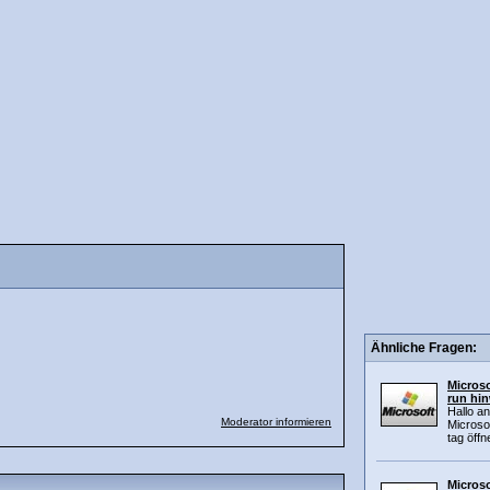
Ähnliche Fragen:
Microso
run hi
Hallo an
Moderator informieren
Microsof
tag öffne
Microso