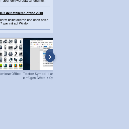
 aber den wordstarter und ner...
007 deinstalieren office 2010
uerst deinstallieren und dann office
07 war mit auf Windo...
enlose Office
Telefon Symbol + andere Zeichen
OpenOffice / LibreOffice
einfügen (Word + OpenOffice)
Zeilenabstand ändern!