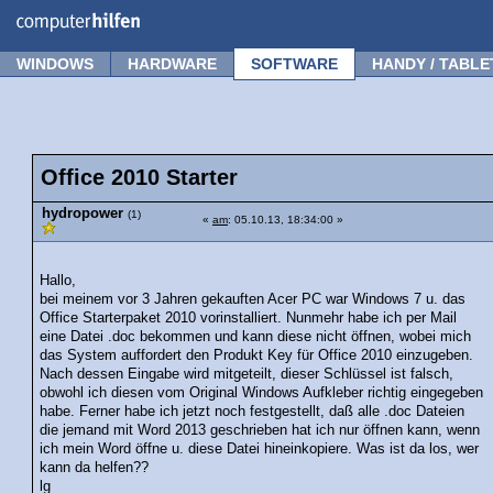
Forum
Tipps
News
Frage stellen
WINDOWS
HARDWARE
SOFTWARE
HANDY / TABLE
Office 2010 Starter
hydropower
(1)
«
am
: 05.10.13, 18:34:00 »
Hallo,
bei meinem vor 3 Jahren gekauften Acer PC war Windows 7 u. das
Office Starterpaket 2010 vorinstalliert. Nunmehr habe ich per Mail
eine Datei .doc bekommen und kann diese nicht öffnen, wobei mich
das System auffordert den Produkt Key für Office 2010 einzugeben.
Nach dessen Eingabe wird mitgeteilt, dieser Schlüssel ist falsch,
obwohl ich diesen vom Original Windows Aufkleber richtig eingegeben
habe. Ferner habe ich jetzt noch festgestellt, daß alle .doc Dateien
die jemand mit Word 2013 geschrieben hat ich nur öffnen kann, wenn
ich mein Word öffne u. diese Datei hineinkopiere. Was ist da los, wer
kann da helfen??
lg