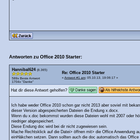
Antworten zu Office 2010 Starter:
Hannibal624
(8.365)
Re: Office 2010 Starter
«
Antwort #1 am
: 05.10.13, 19:06:17 »
589x Beste Antwort
1704x "Danke"
Hat dir diese Antwort geholfen?
Ich habe weder Office 2010 schon gar nicht 2013 aber soviel mit bekann
dieser Version abgespeicherten Dateien die Endung x.docx.
Wenn du x.doc bekommst wurden diese Dateien wohl mit 2007 oder hö
niedriger abgespeichert.
Diese Endung doc wird bei dir nicht zugewiesen sein.
Mache Rechtsklick auf die Datei> öffnen mit> die Office Anwendung au
einHäkchen setzen. Dann sollten auch die doc automatisch das Office 