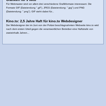
Für Webmaster sind vor allem drei verschiedene Grafikformate interessant. Die
Formate GIF (Dateiendung ".gif"), JPEG (Dateiendung: ".jpg") und PNG
(Dateiendung: ".png"). GIF steht dabei für...
Kino.to: 2,5 Jahre Haft für kino.to Webdesigner
Der Webdesigner der im Juni von der Polizei beschlagnahmten Webseite kino.to wird
nach dem ersten Urteil gegen die verantwortlichen Betreiber eine Haftstrafe von
zweieinhalb Jahren...