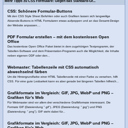
Mehr Tipps zu CSS Formulare: Gegen das Standard-Gr...
CSS: Schönere Formular-Buttons
Mit den CSS Style Sheet Befehlen oder auch Grafiken lassen sich langweilige
Absende-Buttons in HTML Formularen etwas aufpeppen und an das Gesamt-Design
der Website anpassen....
PDF Formular erstellen – mit dem kostenlosen Open
Office
Das kostenlose Open Office Paket bietet in dem zugehörigen Textprogramm, der
Tabellen-Software und dem Präsentation-Programm auch die Möglichkeit, die Inhalte
neben eigenen ODF oder den...
Webmaster: Tabellenzeile mit CSS automatisch
abwechselnd färben
Um die Hintergrundfarbe einer HTML Tabellenzeile mit einer Farbe zu versehen, hilft
CSS. Für eine gute Lesbarkeit kann es aber gerade bei längeren Tabellen hilfreich...
Grafikformate im Vergleich: GIF, JPG, WebP und PNG –
Grafiken für’s Web
Für Webmaster sind vor allem drei verschiedene Grafikformate interessant. Die
Formate GIF (Dateiendung ".gif"), JPEG (Dateiendung: ".jpg") und PNG
(Dateiendung: ".png"). GIF steht dabei für...
Grafikformate im Vergleich: GIF, JPG, WebP und PNG –
Grafiken für’s Web