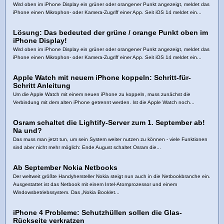
Wird oben im iPhone Display ein grüner oder orangener Punkt angezeigt, meldet das
iPhone einen Mikrophon- oder Kamera-Zugriff einer App. Seit iOS 14 meldet ein...
Lösung: Das bedeuted der grüne / orange Punkt oben im
iPhone Display!
Wird oben im iPhone Display ein grüner oder orangener Punkt angezeigt, meldet das
iPhone einen Mikrophon- oder Kamera-Zugriff einer App. Seit iOS 14 meldet ein...
Apple Watch mit neuem iPhone koppeln: Schritt-für-
Schritt Anleitung
Um die Apple Watch mit einem neuen iPhone zu koppeln, muss zunächst die
Verbindung mit dem alten iPhone getrennt werden. Ist die Apple Watch noch...
Osram schaltet die Lightify-Server zum 1. September ab!
Na und?
Das muss man jetzt tun, um sein System weiter nutzen zu können - viele Funktionen
sind aber nicht mehr möglich: Ende August schaltet Osram die...
Ab September Nokia Netbooks
Der weltweit größte Handyhersteller Nokia steigt nun auch in die Netbookbranche ein.
Ausgestattet ist das Netbook mit einem Intel-Atomprozessor und einem
Windowsbetriebssystem. Das „Nokia Booklet...
iPhone 4 Probleme: Schutzhüllen sollen die Glas-
Rückseite verkratzen