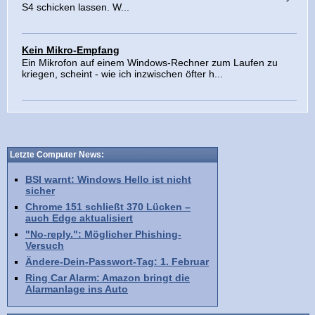
S4 schicken lassen. W...
Kein Mikro-Empfang
Ein Mikrofon auf einem Windows-Rechner zum Laufen zu
kriegen, scheint - wie ich inzwischen öfter h...
Letzte Computer News:
BSI warnt: Windows Hello ist nicht
sicher
Chrome 151 schließt 370 Lücken –
auch Edge aktualisiert
"No-reply.": Möglicher Phishing-
Versuch
Ändere-Dein-Passwort-Tag: 1. Februar
Ring Car Alarm: Amazon bringt die
Alarmanlage ins Auto