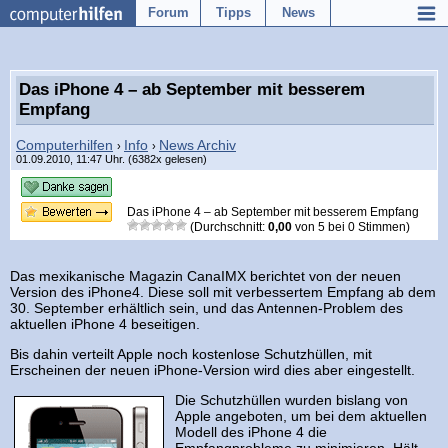
Forum
Tipps
News
Das iPhone 4 – ab September mit besserem
Empfang
Computerhilfen
Info
News Archiv
›
›
01.09.2010, 11:47 Uhr. (6382x gelesen)
Das iPhone 4 – ab September mit besserem Empfang
(Durchschnitt:
0,00
von
5
bei
0
Stimmen)
Das mexikanische Magazin CanaIMX berichtet von der neuen
Version des iPhone4. Diese soll mit verbessertem Empfang ab dem
30. September erhältlich sein, und das Antennen-Problem des
aktuellen iPhone 4 beseitigen.
Bis dahin verteilt Apple noch kostenlose Schutzhüllen, mit
Erscheinen der neuen iPhone-Version wird dies aber eingestellt.
Die Schutzhüllen wurden bislang von
Apple angeboten, um bei dem aktuellen
Modell des iPhone 4 die