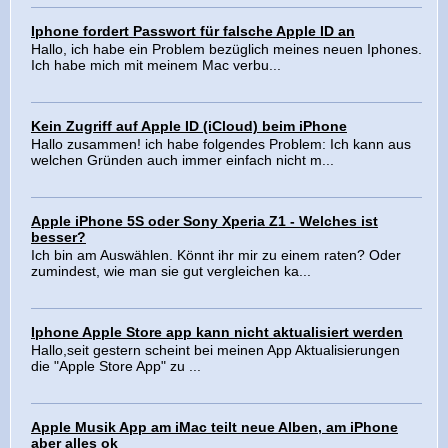
Iphone fordert Passwort für falsche Apple ID an
Hallo, ich habe ein Problem bezüglich meines neuen Iphones.
Ich habe mich mit meinem Mac verbu...
Kein Zugriff auf Apple ID (iCloud) beim iPhone
Hallo zusammen! ich habe folgendes Problem: Ich kann aus
welchen Gründen auch immer einfach nicht m...
Apple iPhone 5S oder Sony Xperia Z1 - Welches ist
besser?
Ich bin am Auswählen. Könnt ihr mir zu einem raten? Oder
zumindest, wie man sie gut vergleichen ka...
Iphone Apple Store app kann nicht aktualisiert werden
Hallo,seit gestern scheint bei meinen App Aktualisierungen
die "Apple Store App" zu ...
Apple Musik App am iMac teilt neue Alben, am iPhone
aber alles ok