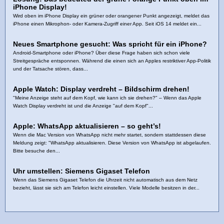
iPhone Display!
Wird oben im iPhone Display ein grüner oder orangener Punkt angezeigt, meldet das
iPhone einen Mikrophon- oder Kamera-Zugriff einer App. Seit iOS 14 meldet ein...
Neues Smartphone gesucht: Was spricht für ein iPhone?
Android-Smartphone oder iPhone? Über diese Frage haben sich schon viele
Streitgespräche entsponnen. Während die einen sich an Apples restriktiver App-Politik
und der Tatsache stören, dass...
Apple Watch: Display verdreht – Bildschirm drehen!
"Meine Anzeige steht auf dem Kopf, wie kann ich sie drehen?" – Wenn das Apple
Watch Display verdreht ist und die Anzeige "auf dem Kopf"...
Apple: WhatsApp aktualisieren – so geht’s!
Wenn die Mac Version von WhatsApp nicht mehr startet, sondern stattdessen diese
Meldung zeigt: "WhatsApp aktualisieren. Diese Version von WhatsApp ist abgelaufen.
Bitte besuche den...
Uhr umstellen: Siemens Gigaset Telefon
Wenn das Siemens Gigaset Telefon die Uhrzeit nicht automatisch aus dem Netz
bezieht, lässt sie sich am Telefon leicht einstellen. Viele Modelle besitzen in der...