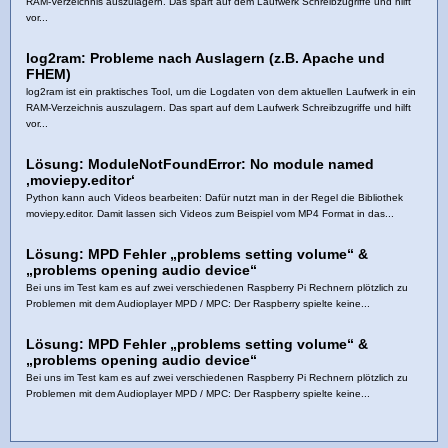
RAM-Verzeichnis auszulagern. Das spart auf dem Laufwerk Schreibzugriffe und hilft
vor...
log2ram: Probleme nach Auslagern (z.B. Apache und
FHEM)
log2ram ist ein praktisches Tool, um die Logdaten von dem aktuellen Laufwerk in ein
RAM-Verzeichnis auszulagern. Das spart auf dem Laufwerk Schreibzugriffe und hilft
vor...
Lösung: ModuleNotFoundError: No module named
‚moviepy.editor‘
Python kann auch Videos bearbeiten: Dafür nutzt man in der Regel die Bibliothek
moviepy.editor. Damit lassen sich Videos zum Beispiel vom MP4 Format in das...
Lösung: MPD Fehler „problems setting volume“ &
„problems opening audio device“
Bei uns im Test kam es auf zwei verschiedenen Raspberry Pi Rechnern plötzlich zu
Problemen mit dem Audioplayer MPD / MPC: Der Raspberry spielte keine...
Lösung: MPD Fehler „problems setting volume“ &
„problems opening audio device“
Bei uns im Test kam es auf zwei verschiedenen Raspberry Pi Rechnern plötzlich zu
Problemen mit dem Audioplayer MPD / MPC: Der Raspberry spielte keine...