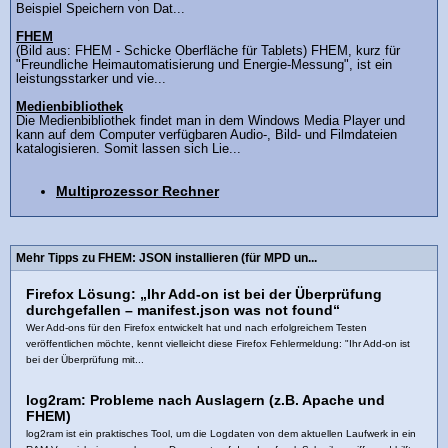
Beispiel Speichern von Dat...
FHEM
(Bild aus: FHEM - Schicke Oberfläche für Tablets) FHEM, kurz für
"Freundliche Heimautomatisierung und Energie-Messung", ist ein
leistungsstarker und vie...
Medienbibliothek
Die Medienbibliothek findet man in dem Windows Media Player und
kann auf dem Computer verfügbaren Audio-, Bild- und Filmdateien
katalogisieren. Somit lassen sich Lie...
Multiprozessor Rechner
Mehr Tipps zu FHEM: JSON installieren (für MPD un...
Firefox Lösung: „Ihr Add-on ist bei der Überprüfung
durchgefallen – manifest.json was not found“
Wer Add-ons für den Firefox entwickelt hat und nach erfolgreichem Testen
veröffentlichen möchte, kennt vielleicht diese Firefox Fehlermeldung: "Ihr Add-on ist
bei der Überprüfung mit...
log2ram: Probleme nach Auslagern (z.B. Apache und
FHEM)
log2ram ist ein praktisches Tool, um die Logdaten von dem aktuellen Laufwerk in ein