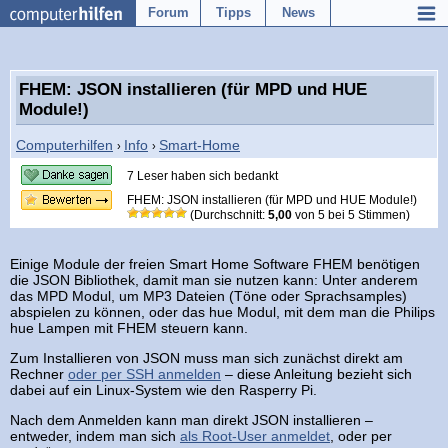
Forum
Tipps
News
FHEM: JSON installieren (für MPD und HUE
Module!)
Computerhilfen
Info
Smart-Home
›
›
7 Leser haben sich bedankt
FHEM: JSON installieren (für MPD und HUE Module!)
(Durchschnitt:
5,00
von
5
bei
5
Stimmen)
Einige Module der freien Smart Home Software FHEM benötigen
die JSON Bibliothek, damit man sie nutzen kann: Unter anderem
das MPD Modul, um MP3 Dateien (Töne oder Sprachsamples)
abspielen zu können, oder das hue Modul, mit dem man die Philips
hue Lampen mit FHEM steuern kann.
Zum Installieren von JSON muss man sich zunächst direkt am
Rechner
oder per SSH anmelden
– diese Anleitung bezieht sich
dabei auf ein Linux-System wie den Rasperry Pi.
Nach dem Anmelden kann man direkt JSON installieren –
entweder, indem man sich
als Root-User anmeldet
, oder per