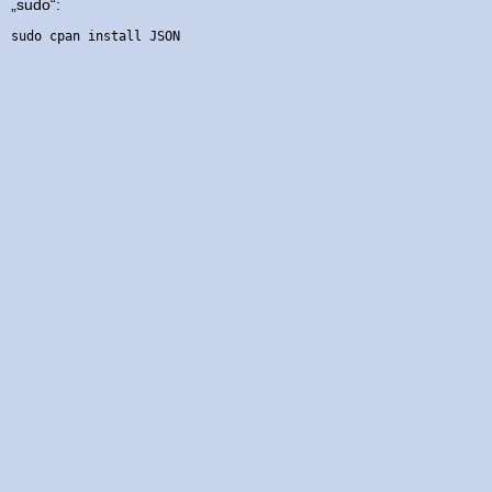
„sudo“:
sudo cpan install JSON