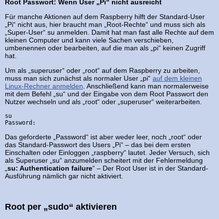
Root Passwort: Wenn User „Pi“ nicht ausreicht
Für manche Aktionen auf dem Raspberry hilft der Standard-User
„Pi“ nicht aus, hier braucht man „Root-Rechte“ und muss sich als
„Super-User“ su anmelden. Damit hat man fast alle Rechte auf dem
kleinen Computer und kann viele Sachen verschieben,
umbenennen oder bearbeiten, auf die man als „pi“ keinen Zugriff
hat.
Um als „superuser“ oder „root“ auf dem Raspberry zu arbeiten,
muss man sich zunächst als normaler User „pi“
auf dem kleinen
Linux-Rechner anmelden
. Anschließend kann man normalerweise
mit dem Befehl „su“ und der Eingabe von dem Root Passwort den
Nutzer wechseln und als „root“ oder „superuser“ weiterarbeiten.
su

Password:
Das geforderte „Password“ ist aber weder leer, noch „root“ oder
das Standard-Passwort des Users „Pi“ – das bei dem ersten
Einschalten oder Einloggen „raspberry“ lautet. Jeder Versuch, sich
als Superuser „su“ anzumelden scheitert mit der Fehlermeldung
„
su: Authentication failure
“ – Der Root User ist in der Standard-
Ausführung nämlich gar nicht aktiviert.
Root per „sudo“ aktivieren