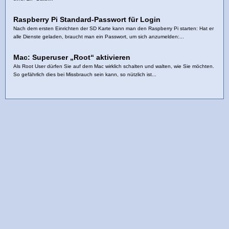
Raspberry Pi Standard-Passwort für Login
Nach dem ersten Einrichten der SD Karte kann man den Raspberry Pi starten: Hat er
alle Dienste geladen, braucht man ein Passwort, um sich anzumelden:...
Mac: Superuser „Root“ aktivieren
Als Root User dürfen Sie auf dem Mac wirklich schalten und walten, wie Sie möchten.
So gefährlich dies bei Missbrauch sein kann, so nützlich ist...