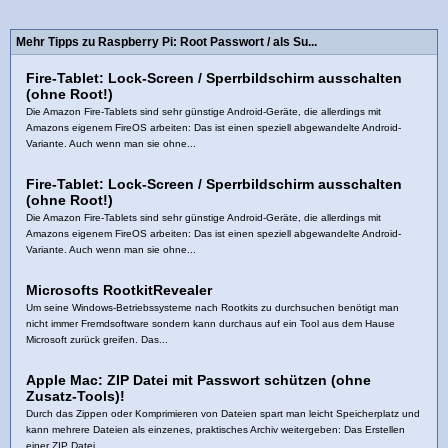
Mehr Tipps zu Raspberry Pi: Root Passwort / als Su...
Fire-Tablet: Lock-Screen / Sperrbildschirm ausschalten
(ohne Root!)
Die Amazon Fire-Tablets sind sehr günstige Android-Geräte, die allerdings mit
Amazons eigenem FireOS arbeiten: Das ist einen speziell abgewandelte Android-
Variante. Auch wenn man sie ohne...
Fire-Tablet: Lock-Screen / Sperrbildschirm ausschalten
(ohne Root!)
Die Amazon Fire-Tablets sind sehr günstige Android-Geräte, die allerdings mit
Amazons eigenem FireOS arbeiten: Das ist einen speziell abgewandelte Android-
Variante. Auch wenn man sie ohne...
Microsofts RootkitRevealer
Um seine Windows-Betriebssysteme nach Rootkits zu durchsuchen benötigt man
nicht immer Fremdsoftware sondern kann durchaus auf ein Tool aus dem Hause
Microsoft zurück greifen. Das...
Apple Mac: ZIP Datei mit Passwort schützen (ohne
Zusatz-Tools)!
Durch das Zippen oder Komprimieren von Dateien spart man leicht Speicherplatz und
kann mehrere Dateien als einzenes, praktisches Archiv weitergeben: Das Erstellen
einer ZIP Datei...