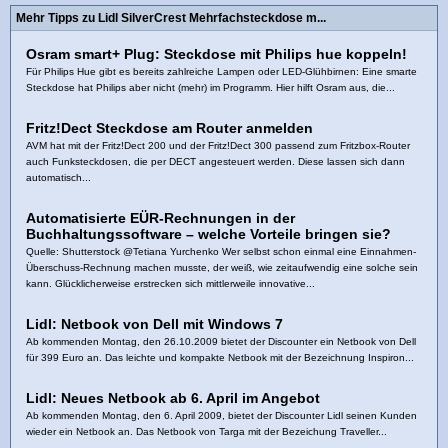
Mehr Tipps zu Lidl SilverCrest Mehrfachsteckdose m...
Osram smart+ Plug: Steckdose mit Philips hue koppeln!
Für Philips Hue gibt es bereits zahlreiche Lampen oder LED-Glühbirnen: Eine smarte
Steckdose hat Philips aber nicht (mehr) im Programm. Hier hilft Osram aus, die...
Fritz!Dect Steckdose am Router anmelden
AVM hat mit der Fritz!Dect 200 und der Fritz!Dect 300 passend zum Fritzbox-Router
auch Funksteckdosen, die per DECT angesteuert werden. Diese lassen sich dann
automatisch...
Automatisierte EÜR-Rechnungen in der
Buchhaltungssoftware – welche Vorteile bringen sie?
Quelle: Shutterstock @Tetiana Yurchenko Wer selbst schon einmal eine Einnahmen-
Überschuss-Rechnung machen musste, der weiß, wie zeitaufwendig eine solche sein
kann. Glücklicherweise erstrecken sich mittlerweile innovative...
Lidl: Netbook von Dell mit Windows 7
Ab kommenden Montag, den 26.10.2009 bietet der Discounter ein Netbook von Dell
für 399 Euro an. Das leichte und kompakte Netbook mit der Bezeichnung Inspiron...
Lidl: Neues Netbook ab 6. April im Angebot
Ab kommenden Montag, den 6. April 2009, bietet der Discounter Lidl seinen Kunden
wieder ein Netbook an. Das Netbook von Targa mit der Bezeichung Traveller...