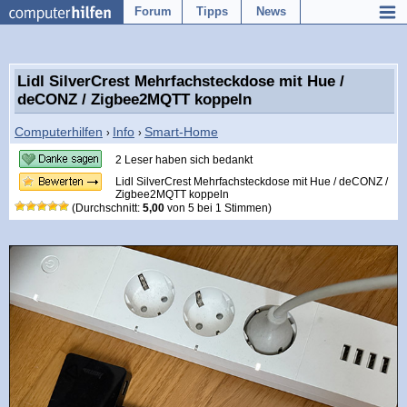
Forum
Tipps
News
Lidl SilverCrest Mehrfachsteckdose mit Hue /
deCONZ / Zigbee2MQTT koppeln
Computerhilfen
Info
Smart-Home
›
›
2 Leser haben sich bedankt
Lidl SilverCrest Mehrfachsteckdose mit Hue / deCONZ /
Zigbee2MQTT koppeln
(Durchschnitt:
5,00
von
5
bei
1
Stimmen)