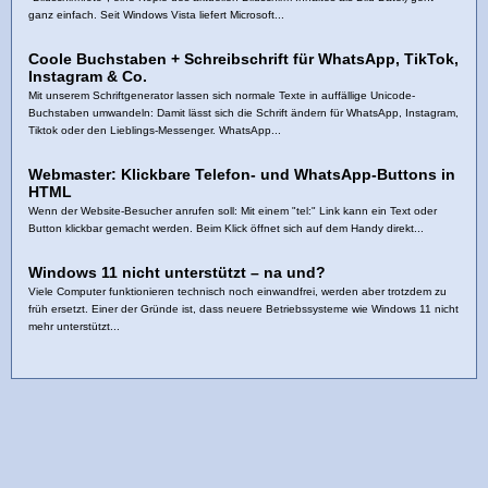
ganz einfach. Seit Windows Vista liefert Microsoft...
Coole Buchstaben + Schreibschrift für WhatsApp, TikTok,
Instagram & Co.
Mit unserem Schriftgenerator lassen sich normale Texte in auffällige Unicode-
Buchstaben umwandeln: Damit lässt sich die Schrift ändern für WhatsApp, Instagram,
Tiktok oder den Lieblings-Messenger. WhatsApp...
Webmaster: Klickbare Telefon- und WhatsApp-Buttons in
HTML
Wenn der Website-Besucher anrufen soll: Mit einem "tel:" Link kann ein Text oder
Button klickbar gemacht werden. Beim Klick öffnet sich auf dem Handy direkt...
Windows 11 nicht unterstützt – na und?
Viele Computer funktionieren technisch noch einwandfrei, werden aber trotzdem zu
früh ersetzt. Einer der Gründe ist, dass neuere Betriebssysteme wie Windows 11 nicht
mehr unterstützt...