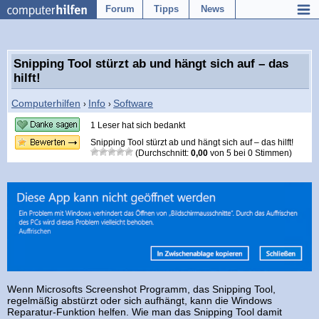
Forum
Tipps
News
Snipping Tool stürzt ab und hängt sich auf – das
hilft!
Computerhilfen
Info
Software
›
›
1 Leser hat sich bedankt
Snipping Tool stürzt ab und hängt sich auf – das hilft!
(Durchschnitt:
0,00
von
5
bei
0
Stimmen)
Wenn Microsofts Screenshot Programm, das Snipping Tool,
regelmäßig abstürzt oder sich aufhängt, kann die Windows
Reparatur-Funktion helfen. Wie man das Snipping Tool damit