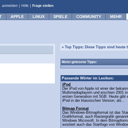
anmelden
|
Hilfe
|
Frage stellen
T
APPLE
LINUX
SPIELE
COMMUNITY
MEHR
»
Top Tipps: Diese Tipps sind heute b
Meist gelesene Tipps:
Passende Wörter im Lexikon:
iPod
Der iPod von Apple ist einer der bekann
Multimediaplayern und erschien 2001 in
ersten Generation mit 5GB. Heute gibt 
iPod in der klassischen Version, als...
Bitmap Format
Das Windows-Bitmapformat ist das Sta
Grafikformat, auch Rastergrafik genann
Windows Microsoft. In dem Bitmapform
existiert auch das Startlogo von Window