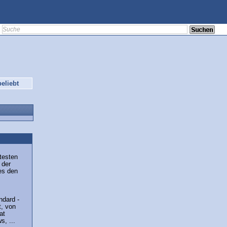
eliebt
testen
 der
es den
ndard -
t, von
at
s, ...