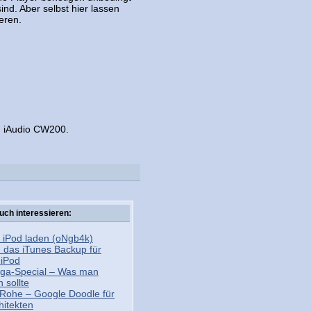
nd. Aber selbst hier lassen
eren.
: iAudio CW200.
uch interessieren:
n iPod laden (oNgb4k)
 das iTunes Backup für
 iPod
ga-Special – Was man
 sollte
 Rohe – Google Doodle für
hitekten