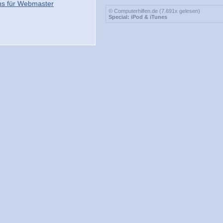
ns für Webmaster
© Computerhilfen.de (7.691x gelesen)
Special: iPod & iTunes