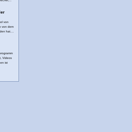
cher,...
der
tel von
en von dem
den hat....
tprogramm
t, Videos
en ist