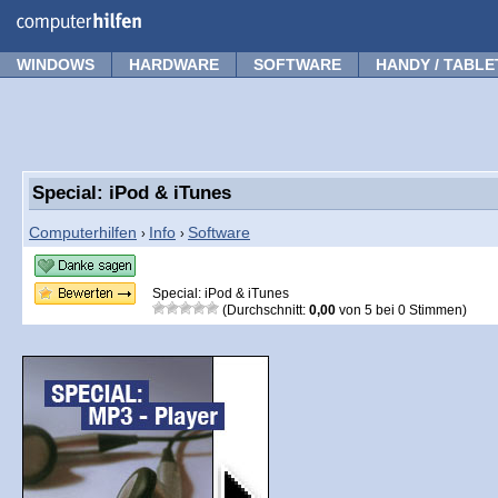
Forum
Tipps
News
Frage stellen
WINDOWS
HARDWARE
SOFTWARE
HANDY / TABLE
Special: iPod & iTunes
Computerhilfen
Info
Software
›
›
Special: iPod & iTunes
(Durchschnitt:
0,00
von
5
bei
0
Stimmen)