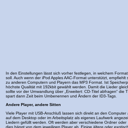
In den Einstellungen lässt sich vorher festlegen, in welchem Format
soll. Auch wenn der iPod Apples AAC-Format unterstützt, empfiehlt 
zu anderen Computern und Playern das MP3 Format. Ist Speicherpla
höchste Qualität mit 192kbit gewählt werden. Damit die Lieder gleic
sollte vor der Umwandlung über „Erweitert: CD-Titel abfragen“ die
spart dann Zeit beim Umbenennen und Ändern der ID3-Tags.
Andere Player, andere Sitten
Viele Player mit USB-Anschluß lassen sich direkt an den Computer
auf dem Desktop oder im Arbeitsplatz als eigenes Laufwerk angezei
Liedern gefüllt werden. Oft werden aber verschiedene Ordner oder Pl
dies hängt von dem jeweiligen Player ab. Einige ältere oder exotis