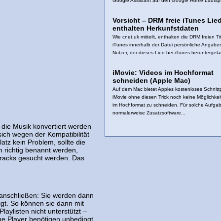
Google Assistant auf den Google Home Lautspre
Vorsicht – DRM freie iTunes Lie
enthalten Herkunfstdaten
Wie cnet.uk mitteilt, enthalten die DRM freien Ti
iTunes innerhalb der Datei persönliche Angab
Nutzer, der dieses Lied bei iTunes heruntergela
iMovie: Videos im Hochformat
schneiden (Apple Mac)
Auf dem Mac bietet Apples kostenloses Schnit
iMovie ohne diesen Trick noch keine Möglichkei
im Hochformat zu schneiden. Für solche Aufgab
normalerweise Zusatzsoftware...
 die Musik konvertiert werden
sich wegen der Kompatibilität
tz kein Problem, sollte die
h richtig benannt werden,
 Tracks gesucht werden. Das
 anschließen: Sie werden dann
gt. So können sie dann mit
aylisten nicht unterstützt –
che Player benötigen unbedingt