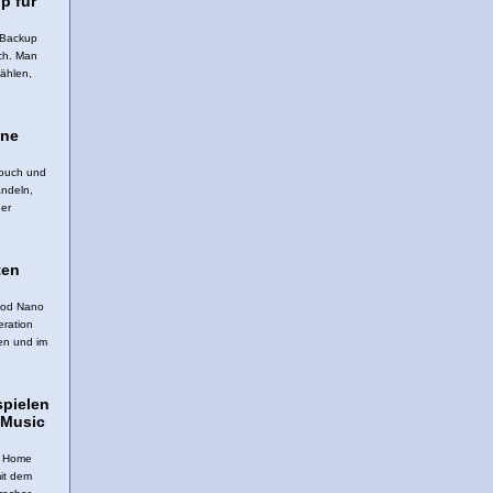
p für
 Backup
ch. Man
ählen,
one
Touch und
andeln,
der
ten
Pod Nano
eration
en und im
pielen
 Music
e Home
it dem