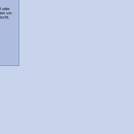
D oder
en vor.
öscht,