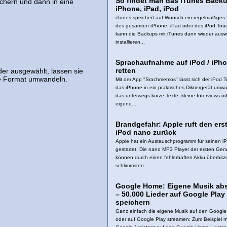
So findet man das iTunes Backu
ichern und dann in eine
iPhone, iPad, iPod
iTunes speichert auf Wunsch ein regelmäßiges
des gesamten iPhone, iPad oder des iPod Tou
kann die Backups mit iTunes dann wieder ausw
installieren...
Sprachaufnahme auf iPod / iPh
retten
der ausgewählt, lassen sie
lte Format umwandeln.
Mit der App "Srachmemos" lässt sich der iPod 
das iPhone in ein praktisches Diktiergerät umw
das unterwegs kurze Texte, kleine Interviews o
eigene...
Brandgefahr: Apple ruft den ers
iPod nano zurück
Apple hat ein Austauschprogramm für seinen i
gestartet: Die nano MP3 Player der ersten Gen
können durch einen fehlerhaften Akku überhitz
schlimmsten...
Google Home: Eigene Musik abs
– 50.000 Lieder auf Google Play
speichern
Ganz einfach die eigene Musik auf den Googl
oder auf Google Play streamen: Zum Beispiel m