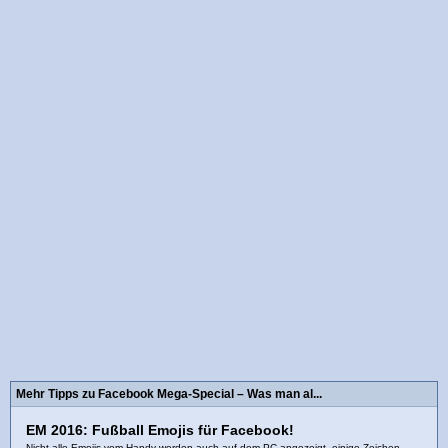
Mehr Tipps zu Facebook Mega-Special – Was man al...
EM 2016: Fußball Emojis für Facebook!
Nicht alle Emojis vom Handy werden auch auf dem PC angezeigt, einige Zeichen