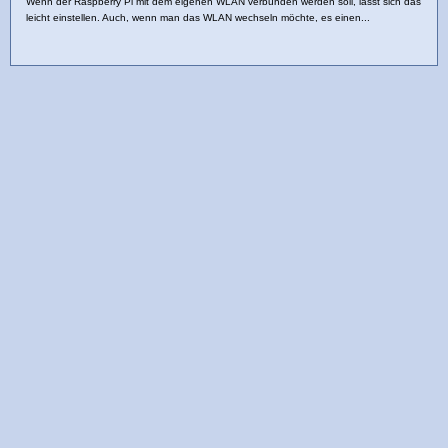
Wenn der Raspberry Pi mit dem eigenen WLAN verbunden werden soll, lässt sich das
leicht einstellen. Auch, wenn man das WLAN wechseln möchte, es einen...