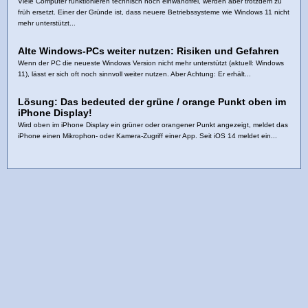
Viele Computer funktionieren technisch noch einwandfrei, werden aber trotzdem zu
früh ersetzt. Einer der Gründe ist, dass neuere Betriebssysteme wie Windows 11 nicht
mehr unterstützt...
Alte Windows-PCs weiter nutzen: Risiken und Gefahren
Wenn der PC die neueste Windows Version nicht mehr unterstützt (aktuell: Windows
11), lässt er sich oft noch sinnvoll weiter nutzen. Aber Achtung: Er erhält...
Lösung: Das bedeuted der grüne / orange Punkt oben im
iPhone Display!
Wird oben im iPhone Display ein grüner oder orangener Punkt angezeigt, meldet das
iPhone einen Mikrophon- oder Kamera-Zugriff einer App. Seit iOS 14 meldet ein...